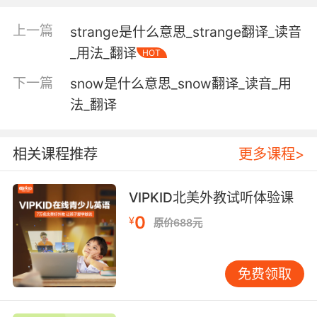
【ever相关词】
上一篇
strange是什么意思_strange翻译_读音
Cheever [人名] [英格兰人姓氏] 奇弗绰号，倔强
_用法_翻译
的人，或职业名称，牧山羊人，来源于盎格鲁诺
HOT
曼底法语，含义是“山羊”(goat);
下一篇
snow是什么意思_snow翻译_读音_用
Giaever [人名] 贾埃弗;
法_翻译
cantilever n. 悬臂;
clever adj. 聪明的，灵巧的;英俊的，风采优雅
的;性情温良的;油腔滑调的;
相关课程推荐
更多课程>
dissever v. 割裂，分开;
everbearing adj. 连续不断结果的;
VIPKID北美外教试听体验课
everblooming adj. 四季开花的;
everglade n. 湿地，沼泽地;
0
¥
原价688元
evergreen n. 常绿植物，常绿树;常绿树枝; adj.
[植] 常绿的;永葆青春的;
免费领取
everlasting adj. 永久的，永恒的，接连不断;不
断的，冗长的，使人厌烦的;[植]干后花的形状颜
色不变的; n. 永久，无穷;〈英〉牢固耐久的毛呢;