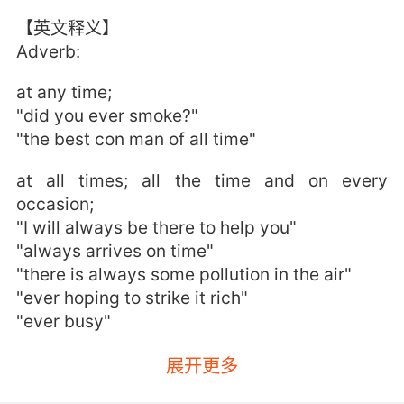
【英文释义】
Adverb:
at any time;
"did you ever smoke?"
"the best con man of all time"
at all times; all the time and on every
occasion;
"I will always be there to help you"
"always arrives on time"
"there is always some pollution in the air"
"ever hoping to strike it rich"
"ever busy"
(intensifier for adjectives) very;
展开更多
"she was ever so friendly"