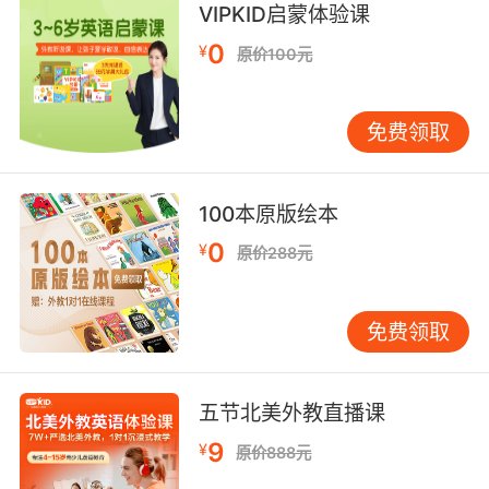
VIPKID启蒙体验课
[植]蜡菊，蝶须，鼠曲草;
evermore adv. 始终，永久;将来，今后;
0
¥
原价100元
eversion n. 外翻，翻转;
evert vt. 使（器官等）外翻;
免费领取
everwhich pron. <方>无论那一个，任何一个;
every det. 每个;每;所有可能的;充足的;
everybody pron. 每人，人人;大伙儿;各位;
100本原版绘本
everyday adj. 日常的，平常的;普通的;每天的;经
常;
0
¥
原价288元
everyone pron. 每人，人人;
everyplace adv. 到处，各处;
everything pron. 每件事物;最重要的东西;（有关
免费领取
的）一切;万事;
everywhere adv. 到处，处处，无论什么地方;四
五节北美外教直播课
下里;漫;匝地;
fever n. 发热，发烧;热病;一时的狂热;激动不安;
9
¥
原价888元
vt. 引起发热;使狂热;使患热病; vi. 发热或变得发