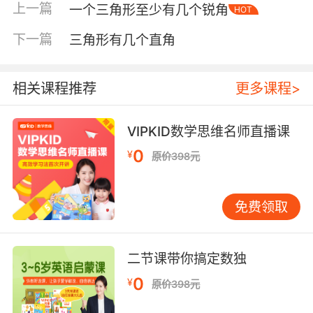
上一篇
一个三角形至少有几个锐角
HOT
下一篇
三角形有几个直角
相关课程推荐
更多课程>
VIPKID数学思维名师直播课
0
¥
原价398元
内容简介
免费领取
日本著名绘本作家芭蕉绿创作的双胞胎小老鼠提
姆与莎兰，是无数孩子童年的挚爱。自1989年第
二节课带你搞定数独
一本“提姆与莎兰”出版以来，几乎每一本“提姆与
莎兰”的推出，都会成为孩子们欢呼雀跃的盛典。
0
¥
原价398元
这套绘本还被日本全国图书馆理事会、日本图书