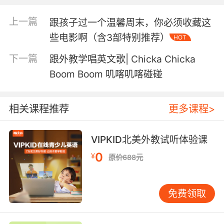
发
所有朗读故事或诗歌的外教均经过严格口语测试，
音标准
上一篇
。
跟孩子过一个温馨周末，你必须收藏这
些电影啊（含3部特别推荐）
HOT
下一篇
跟外教学唱英文歌| Chicka Chicka
Boom Boom 叽喀叽喀碰碰
《 Chika Chika Boom Boom 叽喀叽喀碰碰》
是最适合宝贝学
英文字母的经典绘本之一，常年位列绘本Top100排行榜。
相关课程推荐
更多课程>
VIPKID北美外教试听体验课
在这里，字母们像调皮的孩子一样比赛爬椰子树。刚开始只有
0
¥
原价688元
A和B，接下来CDE也来了，不，还有FG……天呐，26个字母
都来了！椰子树能承受住它们的重量吗？快到故事中来看看~
免费领取