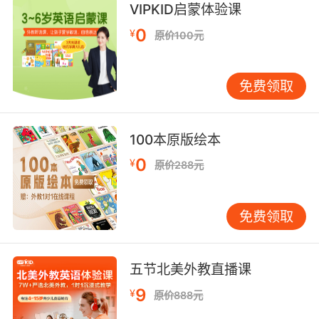
VIPKID启蒙体验课
Rachel FLZ老师
先来认识一下今天讲故事的北美外教
！
0
¥
原价100元
名师绝技
Rachel FLZ老师
来自美国，生于1988年，获得学士学位。她有
免费领取
着超过7年的教学经验，教授过各个年级和等级的课程，也教授
100本原版绘本
过ESL课程。Rachel老师希望能够帮助你找到学习英语的快
0
¥
乐，她会尽己所能为你打造充满趣味的课堂！
原价288元
Rachel FLZ老师
期待在VIPKID的课堂上见到大家，小朋友们快
免费领取
来订课吧！
五节北美外教直播课
9
¥
原价888元
一起来唱英文歌吧↓↓↓