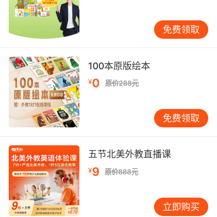
第一肯定是要为孩子挑选到一家专业、靠谱并且
合适的培训机构，孩子的学习才能更加有保障。
第二就是做好课前的预习工作，其实任何一门学
免费领取
科的学习都是需要提前预习的，要对所学知识有
个大概的了解。通过预习不仅可以复习旧知更是
100本原版绘本
可以自学掌握不少的新知，当然最重要的是看有
哪些知识是自己不会的，带着疑问去听课效果更
0
¥
原价288元
好。第三就是要认真听讲、紧跟老师的讲课思
路，上课一定要专注且注重与老师的互动交流，
这样不仅可以学到知识，更是可以锻炼自己的语
免费领取
言反应能力。
五节北美外教直播课
9
¥
哪个少儿英语机构好以及怎么学习效果更好的相
原价888元
关解答就是如上。
立即购买