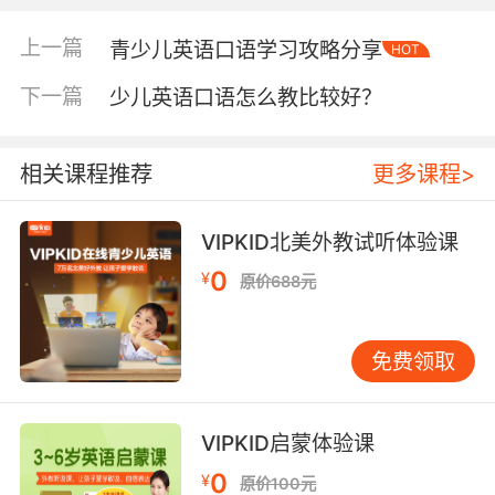
首先要明确孩子的学习需求，根据真实情况来为
孩子挑选培训机构，这样不仅可以快速为孩子选
上一篇
青少儿英语口语学习攻略分享
HOT
择到一家合适的机构，更是可以为孩子的英语学
习带来更加有效的帮助。其次要看机构的教学情
下一篇
少儿英语口语怎么教比较好？
况如何，包括教材选用、上课情况以及课程安排
等等，其实去参加机构的试听课就可以了，看看
相关课程推荐
更多课程>
老师能否把握好上课的节奏，以及调动起孩子的
学习积极性来。最后就是看机构的收费情况了，
这一点自然也是很多家长都非常关心的，其实收
VIPKID北美外教试听体验课
费没有高低之分，根据自己的经济承受能力，以
0
¥
原价688元
及对于机构的了解和对比，选择一家性价比高的
机构即可。
免费领取
哪个少儿英语机构好现在大家都知道了，接下来
VIPKID启蒙体验课
我们再来看看怎么学习效果更好？
0
¥
原价100元