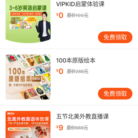
VIPKID启蒙体验课
0
¥
原价100元
免费领取
100本原版绘本
0
¥
原价288元
免费领取
五节北美外教直播课
9
¥
原价888元