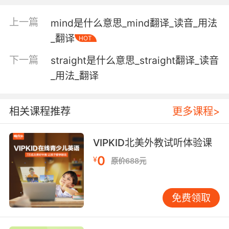
"peace came on November 11th"
上一篇
mind是什么意思_mind翻译_读音_用法
【peace相关词】
peaceable adj. 和平的，息事宁人的; adv. 息事
_翻译
HOT
宁人地n.;和平;
下一篇
straight是什么意思_straight翻译_读音
peaceful adj. 和平的;爱好和平的;安静的;平静的;
_用法_翻译
peacekeeper n. 维和士兵;
peacekeeping adj. 维护和平的，执行（或监
督）停火协定的;
相关课程推荐
更多课程>
peacemaker n. 调解人，调停人;
peacenik n. <美俚><贬>参加反战示威的人，反
VIPKID北美外教试听体验课
战分子;
peacetime n. 和平时期;平时;
0
¥
原价688元
【peace相关词条】
免费领取