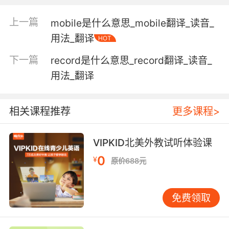
a legal document declaring a person's wishes
regarding the disposal of their property when
上一篇
mobile是什么意思_mobile翻译_读音_
they die
用法_翻译
HOT
下一篇
record是什么意思_record翻译_读音_
Verb:
用法_翻译
decree or ordain;
"God wills our existence"
相关课程推荐
更多课程>
determine by choice;
"This action was willed and intended"
VIPKID北美外教试听体验课
leave or give by will after one's death;
0
¥
原价688元
"My aunt bequeathed me all her jewelry"
"My grandfather left me his entire estate"
免费领取
【will相关词】
Zangwill 赞格威尔（姓氏； Israel, 1864-
1926，英国犹太人小说家，剧作家）;