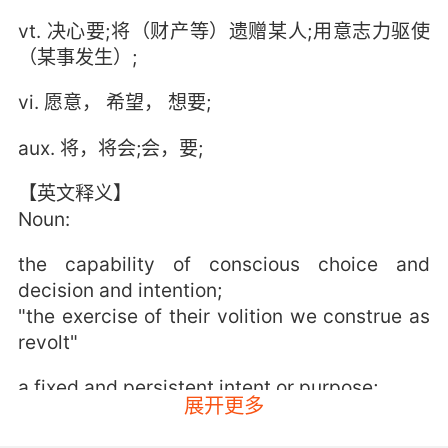
vt. 决心要;将（财产等）遗赠某人;用意志力驱使
（某事发生）;
vi. 愿意， 希望， 想要;
aux. 将，将会;会，要;
【英文释义】
Noun:
the capability of conscious choice and
decision and intention;
"the exercise of their volition we construe as
revolt"
a fixed and persistent intent or purpose;
展开更多
"where there's a will there's a way"