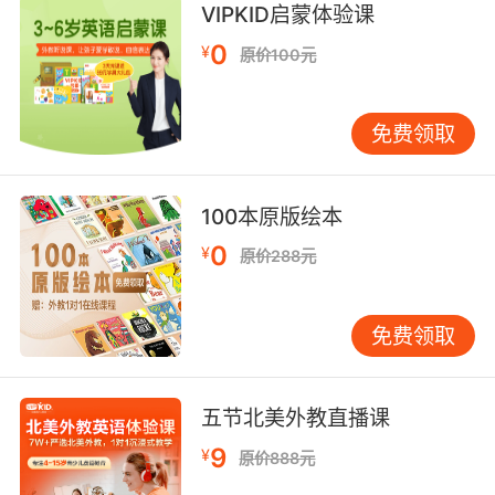
VIPKID启蒙体验课
freewill adj. 自愿的;自由意志的;任意的;
0
goodwill n. 友好，亲善;好感，青睐;（企业的）
¥
原价100元
信誉，声誉;商誉;
swill vt.& vi. 冲洗;猛喝;大口喝;（使）液体流动;
免费领取
n. 泔脚饲料;猪食;<非正>（谈话或写作中的）无
意义的话;废话;
twill n. 斜纹织物; vt. 把…织成斜纹; adj. 斜纹织
100本原版绘本
物的;
0
whippoorwill n. 北美夜鹰;
¥
原价288元
willed adj. 有某种意志的;
willemite n. 硅锌矿;
免费领取
willet n. 白羽鹬;
willful adj. 任性的;固执的;故意的;存心的;
willies n. 使某人害怕和不安;鸡巴，阳物( willy的
五节北美外教直播课
名词复数 );
willing adj. 乐意的，愿意的;自愿的，心甘情愿
9
¥
原价888元
的; v. will的现在分词;决心;用意志力驱使;