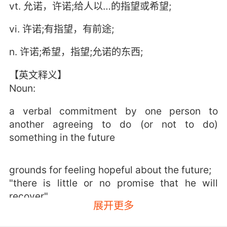
vt. 允诺，许诺;给人以…的指望或希望;
vi. 许诺;有指望，有前途;
n. 许诺;希望，指望;允诺的东西;
【英文释义】
Noun:
a verbal commitment by one person to
another agreeing to do (or not to do)
something in the future
grounds for feeling hopeful about the future;
"there is little or no promise that he will
recover"
展开更多
Verb: