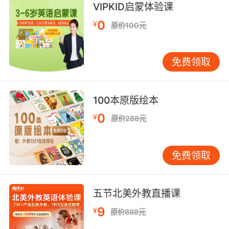
VIPKID启蒙体验课
【promise相关词条】
0
¥
原价100元
promise oneself v. 指望;
piecrust promise 脆弱的诺言，靠不住的诺言;
promise well 显示出成功的迹象，前景很好;
免费领取
Promise is debt. st. 许愿要还。;
Land of Promise n. 天国;
100本原版绘本
promise sb. to sb. 把某人许配给某人;
promise sb. the moon v. 答应某人做不到的事;
0
¥
原价288元
lick and a promise n. 随便洗一把，猫洗脸一划
拉;
make a promise 允诺;
免费领取
land of promise n. 天国;
keep one's promise 遵守诺言;守约;说一是一;
五节北美外教直播课
Promise vt. 允诺，许诺;给人以…的指望或希望;
vi. 许诺;有指望，有前途; n. 许诺;希望，指望;允
9
¥
原价888元
诺的东西;