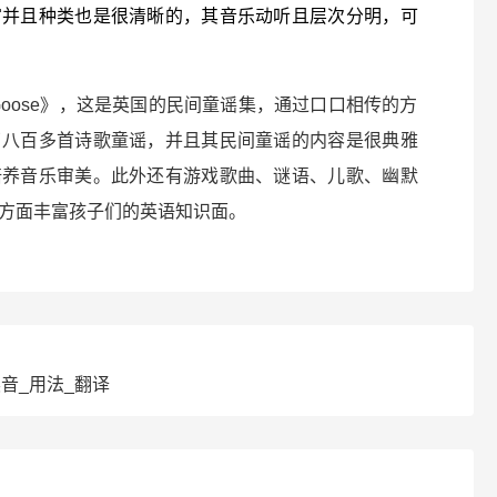
富并且种类也是很清晰的，其音乐动听且层次分明，可
 Goose》，这是英国的民间童谣集，通过口口相传的方
了八百多首诗歌童谣，并且其民间童谣的内容是很典雅
培养音乐审美。此外还有游戏歌曲、谜语、儿歌、幽默
方面丰富孩子们的英语知识面。
读音_用法_翻译