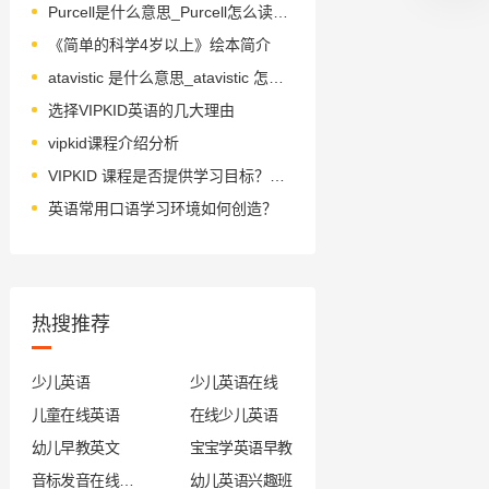
Purcell是什么意思_Purcell怎么读_音标ˈpɜ-sl
《简单的科学4岁以上》绘本简介
atavistic 是什么意思_atavistic 怎么读_音标ˌætəˈvɪstɪk
选择VIPKID英语的几大理由
vipkid课程介绍分析
VIPKID 课程是否提供学习目标？探究
英语常用口语学习环境如何创造？
热搜推荐
少儿英语
少儿英语在线
儿童在线英语
在线少儿英语
幼儿早教英文
宝宝学英语早教
音标发音在线试听
幼儿英语兴趣班