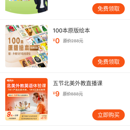
而mouse意为老鼠，squirrel意为松鼠而
kangaroo意为袋鼠，monkey意为猴而panda意
免费领取
为熊猫。还有bear意为熊而lion意为狮子，tiger
意为老虎而fox意为狐狸，zebra意为斑马而deer
100本原版绘本
意为鹿，giraffe意为长颈鹿而goose意为鹅，
hen意为母鸡而turkey意为火鸡，lamb意为小羊
0
¥
原价288元
而sheep意为绵羊，goat意为山羊而cow意为奶
牛，donkey意为驴而squid意为鱿鱼，lobster意
为龙虾而shark意为鲨鱼，seal意为海豹而sperm
免费领取
whale意为抹香鲸。
五节北美外教直播课
9
¥
日常生活英语单词之颜色相关的：
原价888元
red表示的是红色——blue表示的是蓝色——
立即购买
yellow表示的是黄色——green表示的是绿色
——white表示的是白色——black表示的是黑色