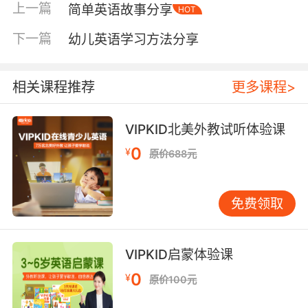
book的意思是漫画书、post card的意思是明信
上一篇
简单英语故事分享
HOT
片、newspaper的意思是报纸、schoolbag的意
思是书包，以及eraser的意思是橡皮、crayon的
下一篇
幼儿英语学习方法分享
意思是蜡笔、sharpener的意思是卷笔刀、story-
book的意思是故事书、notebook的意思是笔记
相关课程推荐
更多课程>
本、Chinese book的意思是语文书、English
book的意思是英语书、math book的意思是数学
书、magazine的意思是杂志、dictionary的意思
VIPKID北美外教试听体验课
是词典。
0
¥
原价688元
免费领取
日常生活英语单词之动物相关的：
cat意为猫而dog意为狗，pig意为猪而duck意为
VIPKID启蒙体验课
鸭，rabbit意为兔而horse意为马，elephant意为
大象而ant意为蚂蚁，fish意为鱼而bird意为鸟，
0
¥
原价100元
eagle意为鹰而beaver意为海狸，snake意为蛇