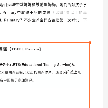
她们是
理性型妈妈
和
鼓励型妈妈
，她们的对孩子学
FL Primary中取得不错的成绩
（比如4星以上的高
L Primary？
不少宝爸宝妈应该是第一次听说，下
搞懂【
TOEFL Primary】
ETS(Educational Testing Service)从
6岁以上
积累大量测评经验开发出的测评体系，适合
儿
名中国孩子参加测评。