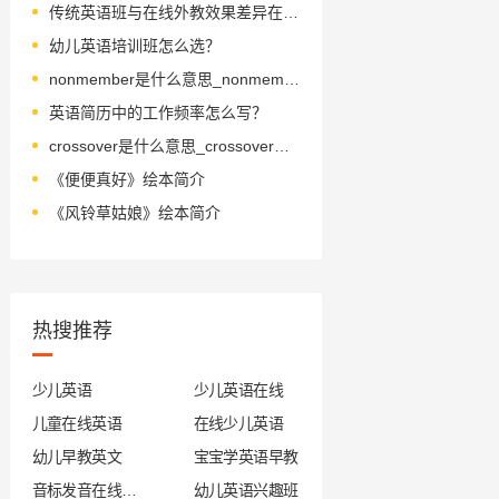
传统英语班与在线外教效果差异在哪？
幼儿英语培训班怎么选？
nonmember是什么意思_nonmember怎么读_音标ˌnɒn'membə
英语简历中的工作频率怎么写？
crossover是什么意思_crossover怎么读_音标ˈkrɒsəʊvə(r)
《便便真好》绘本简介
《风铃草姑娘》绘本简介
热搜推荐
少儿英语
少儿英语在线
儿童在线英语
在线少儿英语
幼儿早教英文
宝宝学英语早教
音标发音在线试听
幼儿英语兴趣班