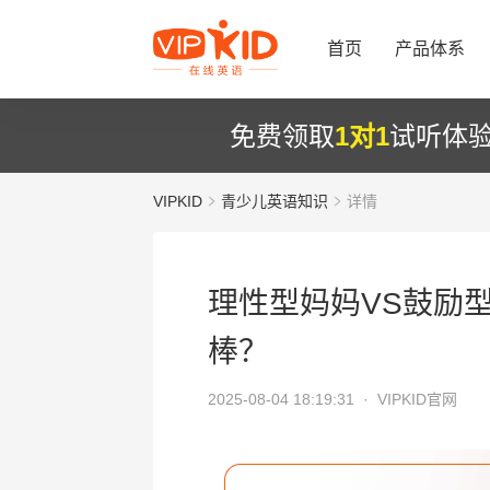
首页
产品体系
免费领取
1对1
试听体
VIPKID
青少儿英语知识
详情
理性型妈妈VS鼓励
棒？
2025-08-04 18:19:31 ·
VIPKID官网