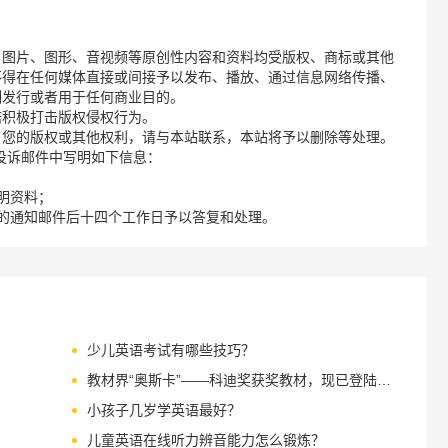
、图片、图形、音视频等原创性内容和资料均受版权、商标或其他
不得在任何媒体直接或间接予以发布、播放、通过信息网络传播、
制发行或者用于任何商业目的。
诺积极打击版权侵权行为。
了您的版权或其他权利，请与本站联系，本站将予以删除等处理。
请您在投诉邮件中写明如下信息：
明资料；
的通知邮件后十四个工作日予以答复和处理。
少儿英语考试有哪些技巧？
教材界“奥斯卡”——科迪奖获奖教材，现已登陆VIPKID MC 主修课程！
！
小孩子几岁学英语最好？
儿童英语在线听力辨音能力怎么锻炼？