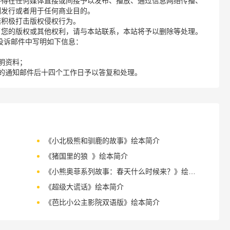
不得在任何媒体直接或间接予以发布、播放、通过信息网络传播、
制发行或者用于任何商业目的。
诺积极打击版权侵权行为。
了您的版权或其他权利，请与本站联系，本站将予以删除等处理。
请您在投诉邮件中写明如下信息：
明资料；
的通知邮件后十四个工作日予以答复和处理。
《小北极熊和驯鹿的故事》绘本简介
《猪国里的狼 》绘本简介
《小熊奥菲系列故事：春天什么时候来？》绘本简介
《超级大谎话》绘本简介
《芭比小公主影院双语版》绘本简介