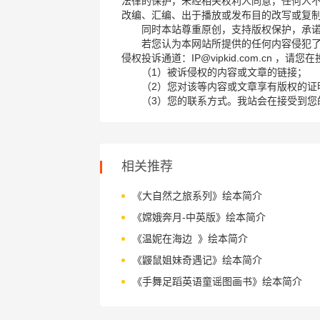
法律的保护，未经相关权利人同意，任何人
改编、汇编、出于播放或发布目的改写或复
同时本站尊重原创，支持版权保护，承
若您认为本网站所提供的任何内容侵犯
侵权投诉通道：IP@vipkid.com.cn ，
（1）被诉侵权的内容或文章的链接；
（2）您对该等内容或文章享有版权的证
（3）您的联系方式。我站会在接受到您
相关推荐
《大自然之旅系列》绘本简介
《嫦娥奔月-中英版》绘本简介
《温妮在海边 》绘本简介
《鼹鼠姐妹奇遇记》绘本简介
《手舞足蹈英语童谣图画书》绘本简介