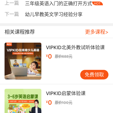
先线上英语培训机构大多是外教任课，那么这就
上一篇
三年级英语入门的正确打开方式
HOT
意味着孩子们从小就可以接触到外教，尤其是来
自北美地区的专业外教，他们的发音会更加标
下一篇
幼儿早教英文学习经验分享
准、地道，那么就可以为孩子带来更加纯正的英
语输入。为孩子的英语学习打造一个良好的语言
相关课程推荐
更多课程>
环境，那么不仅有助于孩子英语语言思维的有效
建立，更是可以让孩子的英语口语表达能力得到
有效的提升。
VIPKID北美外教试听体验课
0
¥
原价688元
其次是线上英语培训机构上课的针对性是非常强
免费领取
的，线上英语培训机构大多采用一对一的上课模
式，也就是说一个老师面对一个孩子教学，这样
他们的注意力都可以得到最大程度的集中，孩子
VIPKID启蒙体验课
与老师之间的互动交流也更强，除了可以让他们
0
的听说能力得到有效的锻炼之外，老师也能更好
¥
原价100元
地了解到孩子的学习情况。根据孩子的学习情况