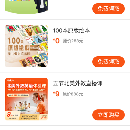
及时调整自己的教学计划，这样孩子的学习也可
免费领取
以得到更加有效的提升。
100本原版绘本
最后就是线上英语上课是非常方便的，在家通过
0
¥
原价288元
网络视频的方式就可以完成英语的学习，对于孩
子来说是非常方便的，他们零碎的时间都可以被
很好地利用起来。
免费领取
五节北美外教直播课
哪家少儿英语培训好好在哪大家知道了，我们再
来看看怎么为孩子选择一家专业靠谱的机构？肯
9
¥
原价888元
定是要了解孩子的学习需求，然后结合机构的教
学经验、成立时间、教学情况以及教材选用情况
立即购买
来选择。