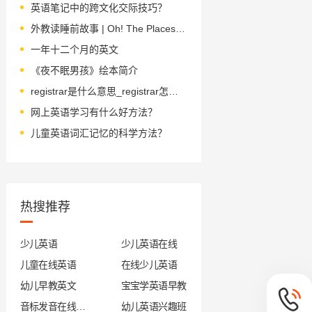
英语笔记中的跨文化交际技巧？
外教读睡前故事 | Oh! The Places You Will Go 你想去的地方
一年十二个月的英文
《夜不眠男孩》绘本简介
registrar是什么意思_registrar怎么读_音标ˌredʒɪˈstrɑ-(r)
网上英语学习有什么好方法？
儿童英语词汇记忆的科学方法？
热搜推荐
少儿英语
少儿英语在线
儿童在线英语
在线少儿英语
幼儿早教英文
宝宝学英语早教
音标发音在线试听
幼儿英语兴趣班