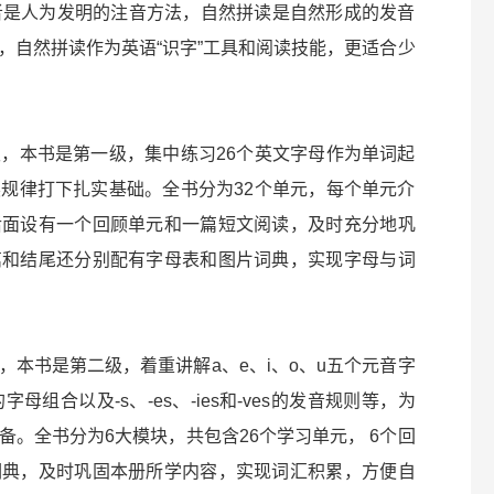
PA）相比，前者是人为发明的注音方法，自然拼读是自然形成的发音
，自然拼读作为英语“识字”工具和阅读技能，更适合少
，本书是第一级，集中练习26个英文字母作为单词起
规律打下扎实基础。全书分为32个单元，每个单元介
后面设有一个回顾单元和一篇短文阅读，及时充分地巩
篇和结尾还分别配有字母表和图片词典，实现字母与词
本书是第二级，着重讲解a、e、i、o、u五个元音字
母组合以及-s、-es、-ies和-ves的发音规则等，为
。全书分为6大模块，共包含26个学习单元， 6个回
词典，及时巩固本册所学内容，实现词汇积累，方便自