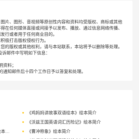
、图片、图形、音视频等原创性内容和资料均受版权、商标或其他
不得在任何媒体直接或间接予以发布、播放、通过信息网络传播、
制发行或者用于任何商业目的。
诺积极打击版权侵权行为。
了您的版权或其他权利，请与本站联系，本站将予以删除等处理。
请您在投诉邮件中写明如下信息：
明资料；
的通知邮件后十四个工作日予以答复和处理。
《鸡妈妈讲故事双语绘本》绘本简介
《沃兹王国英语词汇历险记》绘本简介
《亚瑟与朵拉成长故事（双语阅读版）》绘本简介
《曹冲称象》绘本简介