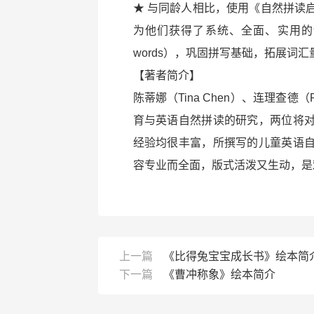
★ 与同龄人相比，使用《自然拼读
为他们获得了系统、全面、实用的训
words），巩固拼写基础，拓展词
【著者简介】
陈蒂娜（Tina Chen）、连理查德（
育与英语自然拼读的研究，两位将
经验均很丰富，所撰写的儿童英语
容专业而全面，版式活泼又生动，是
上一篇
《比得兔宝宝成长书》绘本简
下一篇
《曹冲称象》绘本简介