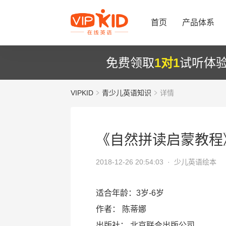
首页
产品体系
免费领取
1对1
试听体
VIPKID
青少儿英语知识
详情
《自然拼读启蒙教程
2018-12-26 20:54:03 ·
少儿英语绘本
适合年龄：3岁-6岁
作者： 陈蒂娜
出版社： 北京联合出版公司