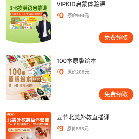
Bear Hunt is nowavailable as a board book.
VIPKID启蒙体验课
Sure to win new fans among the
0
¥
veryyoungest readers, this tale of a brave
原价100元
family's joyous romp throughsweeping
landscapes is the perfect addition to this
免费领取
classic boardbook series. Full color.
今天天气真好，爸爸领着他的四个孩子去猎熊
100本原版绘本
了。
0
¥
原价288元
他们不害怕，他们要抓一头大熊。
他们穿过草地，趟过又宽又冷的河流，走过沼泽
免费领取
和森林，穿越暴风雪——他们终于找到了一个黑
漆漆的山洞。
五节北美外教直播课
咚咚咚！是谁呢？一个又湿又亮得鼻头，两个大
9
耳朵，一双闪闪发亮的大眼睛……哇！是熊！！！
¥
原价888元