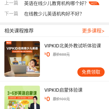
上一篇
英语在线少儿教育机构哪个好？
HOT
下一篇
在线教少儿英语机构好不好？
相关课程推荐
更多课程>
那4-5岁少儿英语的学习内容有哪些呢？有些家
长害怕说，如果课业太重了太难了，孩子这么小
不会怎么办，其实这一点家长可以不必担心，因
VIPKID北美外教试听体验课
为一个专业的英语培训机构。他在帮助孩子启蒙
0
¥
原价688元
英语的时候，一定会先培养孩子对英语的兴趣。
他们会通过非常有趣的教学内容和肢体语言表达
把知识传递给孩子。机构不会硬性规定4-5岁少
免费领取
儿英语必须要学习哪些内容，必须要死记硬背哪
些内容。老师只是通过肢体语言表达教会孩子一
些简单的英语发音和一些简单的单词，更多的是
VIPKID启蒙体验课
启蒙孩子对英语的兴趣和构建孩子的一个国际文
0
¥
原价100元
化的意识，为孩子接下来的学习打下基础。启蒙
英语的课堂会相对的轻松有趣，不会给孩子带来