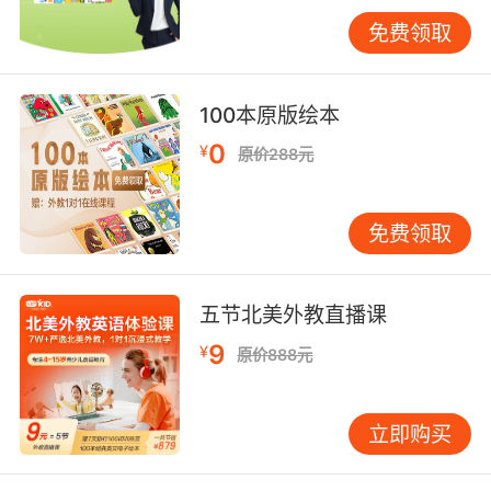
紧张感和压迫感，逼迫孩子一定要记住哪些知识
免费领取
技能。
100本原版绘本
家长，如果想要给孩子做一个英语启蒙，最好选
0
¥
原价288元
择一个品牌实力强的，这样的机构更专业更让人
放心。
免费领取
五节北美外教直播课
9
¥
原价888元
立即购买