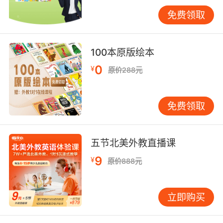
两三岁的时候会到达一个颜色敏感期：喜欢观察
免费领取
不同的颜色、画画和进行色彩搭配。
另外，儿童智力发展的相关研究表明，幼儿期的
100本原版绘本
孩子具有出色的图像学习能力。
0
¥
原价288元
两三岁左右，给孩子做视觉识读能力的训练，除
了使他们视觉变得更加灵敏外，还能巩固孩子出
免费领取
色的图像学习能力，令他们更容易从周围的环境
中获得信息，从容应对变化着的世界。
颜色无处不在，和文字一样，颜色传递着各种各
五节北美外教直播课
样的信息：好的和坏的、冷的和热的、价值高的
9
¥
原价888元
和价值低的、通行和禁止通行、好吃的和不好吃
的……善于识读颜色，好处显然易见，比如让孩子
能够避开生活中潜在的危险、学会遵守规则、发
立即购买
展逻辑思维（价值判断、选择、推理、整体观和
重点观、语言表达）等等。