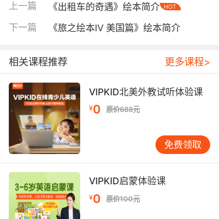
上一篇
《出租车的奇遇》绘本简介
HOT
下一篇
《旅之绘本Ⅳ 美国篇》绘本简介
相关课程推荐
更多课程>
VIPKID北美外教试听体验课
0
¥
原价688元
内容简介
免费领取
视觉是人类最为重要的感官，它传输给大脑的信
VIPKID启蒙体验课
息比其他感官都多（听觉次之）。
0
¥
原价100元
儿童的视觉在出生后有漫长的发展期，他们首先
感兴趣的是近在眼前的人和物、明暗交界处……到