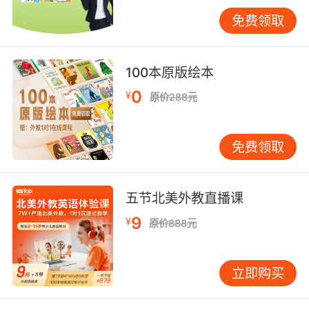
的问题也能在其中找到答案哦！
免费领取
2. 小蓝狗大发现——变化的春夏秋冬
书中生动有趣地展现了四季中动植物世界的奇
100本原版绘本
妙变化，春天万物复苏、夏天绿意盎然、秋天收
0
¥
原价288元
获果实、冬天白雪皑皑，在不同的季节大自然也
拥有各自独特的风景，可这些变化又会给我们的
生活带来怎样的影响呢？为什么有四季？为什么
免费领取
人们常说“四月天，娃娃的脸”？冬天里植物和动
物都在做什么呢？翻开这本书，你就能找到各种
有关四季问题的答案。
五节北美外教直播课
9
¥
原价888元
3. 小蓝狗大发现——丰富的情感世界
我们为什么有时候会感到开心，有时候会哭泣，
立即购买
有时候又会突然怒不可遏呢？因为我们拥有丰富
的情感世界。如果你想揭开自己内心情感世界的