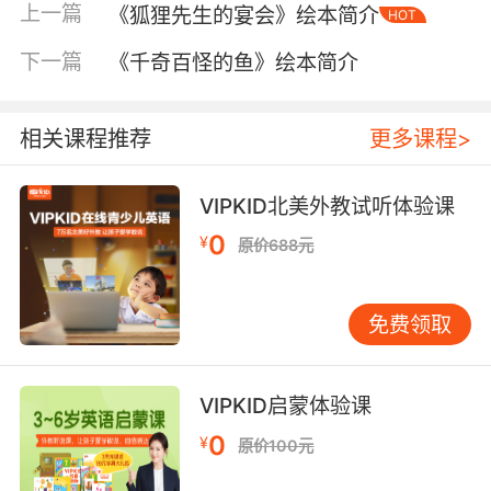
上一篇
《狐狸先生的宴会》绘本简介
HOT
下一篇
《千奇百怪的鱼》绘本简介
相关课程推荐
更多课程>
VIPKID北美外教试听体验课
内容简介
0
¥
原价688元
1. 小蓝狗大发现——探索我们的身体奥秘
免费领取
你知道我们的身体是由多少个“零件”组成的吗？
你知道这些“零件”是如何彼此配合、默契工作的
VIPKID启蒙体验课
吗？作者用生动形象的图文为我们介绍了人类身
0
¥
原价100元
体中各个器官的作用和工作原理。人为什么必须
呼吸？刷牙真的那么必不可少吗？这些千奇百怪