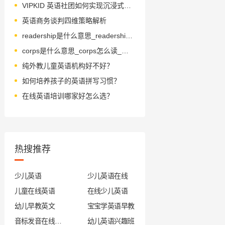
VIPKID 英语社团如何实现沉浸式互动学习？
英语商务谈判四维策略解析
readership是什么意思_readership怎么读_音标ˈri-dəʃɪp
corps是什么意思_corps怎么读_音标kɔ-(r)
纯外教儿童英语机构好不好？
如何培养孩子的英语拼写习惯？
在线英语培训哪家好怎么选？
热搜推荐
少儿英语
少儿英语在线
儿童在线英语
在线少儿英语
幼儿早教英文
宝宝学英语早教
音标发音在线试听
幼儿英语兴趣班