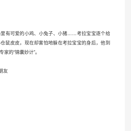
场里有可爱的小鸡、小兔子、小猪……考拉宝宝逐个给
小仓鼠皮皮，现在却害怕地躲在考拉宝宝的身后，他到
家的“锦囊妙计”。
朋友