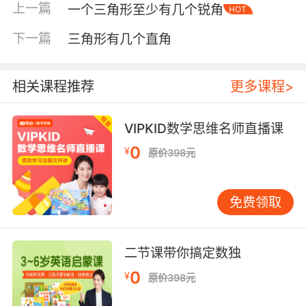
上一篇
一个三角形至少有几个锐角
HOT
下一篇
三角形有几个直角
相关课程推荐
更多课程>
VIPKID数学思维名师直播课
0
¥
原价398元
内容简介
免费领取
小小钢琴和乐谱完美的结合，该书收录了10首经
典的儿歌，配有10页活泼可爱的颜色识别乐谱。
二节课带你搞定数独
键盘上的每个按键均有和乐谱对应的颜色符号，
不懂五线谱也能轻松弹奏出完整乐曲哟！有两种
0
¥
原价398元
操作模式：调到欣赏模式，钢琴里会飘出一首首