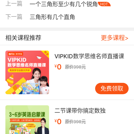
上一篇
一个三角形至少有几个锐角
HOT
下一篇
三角形有几个直角
相关课程推荐
更多课程>
VIPKID数学思维名师直播课
0
¥
原价398元
内容简介
免费领取
《托比不要哭鼻子》3-6岁儿童处于情绪发展的
关键期，但是他们尚不能调节并管理好自己的情
二节课带你搞定数独
绪，所以这一时期孩子的情绪表现最为激烈，如
何应对孩子闹脾气越来越成为让家长们头疼的问
0
¥
原价398元
题。小火车托马斯演绎着喜怒哀乐的情商故事，