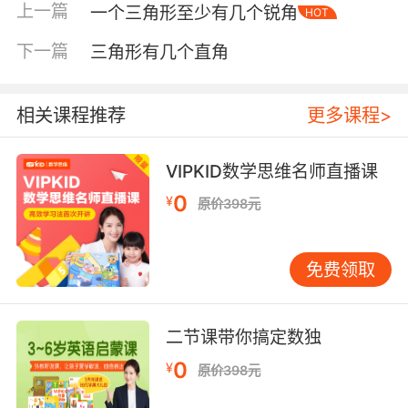
上一篇
一个三角形至少有几个锐角
HOT
下一篇
三角形有几个直角
相关课程推荐
更多课程>
VIPKID数学思维名师直播课
0
¥
原价398元
内容简介
免费领取
《跟着芭比游东南亚》欢迎来到被海洋包围的天
堂——东南亚！这里有无数迷人的海岛：在泰国
二节课带你搞定数独
的普吉岛，我们要戴上潜水面具，感受奇异美妙
的海底世界；在菲律宾的保和岛，我们要去看看
0
¥
原价398元
世界上最小的猴子，要出海寻访海豚的踪影；在