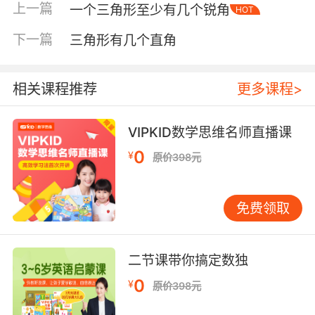
上一篇
一个三角形至少有几个锐角
HOT
下一篇
三角形有几个直角
相关课程推荐
更多课程>
VIPKID数学思维名师直播课
内容简介
0
¥
原价398元
免费领取
米菲绘本系列是由荷兰插画大师迪克·布鲁纳花费
数十年心血、精心创作的图画书历史上的经典之
作。小兔子米菲迄今已有五十多岁，她和她的亲
二节课带你搞定数独
人、朋友们的故事被翻译成四十多种语言，风靡
全世界，陪伴了一代又一代孩子的婴儿期，给他
0
¥
原价398元
们带去了阅读启蒙。因此，米菲绘本被日本绘本