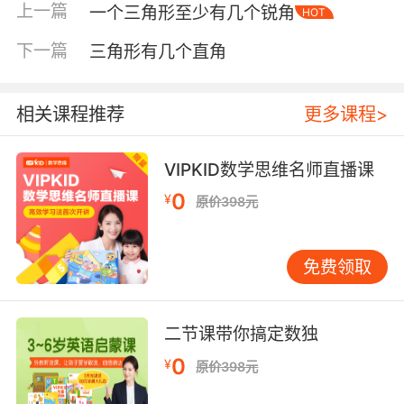
上一篇
一个三角形至少有几个锐角
HOT
下一篇
三角形有几个直角
相关课程推荐
更多课程>
VIPKID数学思维名师直播课
0
¥
原价398元
内容简介
免费领取
本书包含《培西消失了》和《玩乐时间》两个精
彩故事。生动的文字和精美的插图，极大地增强
二节课带你搞定数独
了该书的可读性。孩子在读故事的过程中，不仅
能够收获生活中的小智慧，还能学习故事中的英
0
¥
原价398元
语单词。每个故事后的“小火车游戏隧道”各有2个