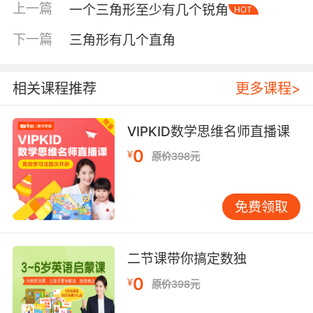
上一篇
一个三角形至少有几个锐角
HOT
下一篇
三角形有几个直角
相关课程推荐
更多课程>
VIPKID数学思维名师直播课
0
¥
原价398元
免费领取
内容简介
二节课带你搞定数独
从黑白无形的《点点》到墨色有形的《变
0
¥
原价398元
变》，再到彩色水果的《染染》和彩色空间物的
《涂涂》，宝宝看到的世界越来越丰富。