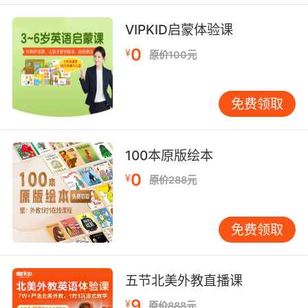
v. 咆哮；吼叫；喧闹
VIPKID启蒙体验课
0
¥
原价100元
Swing
[swɪŋ]
免费领取
n. 摇摆；摆动；秋千；音律
100本原版绘本
0
vi. 摇摆；悬挂；挥舞
¥
原价288元
免费领取
五节北美外教直播课
9
¥
原价888元