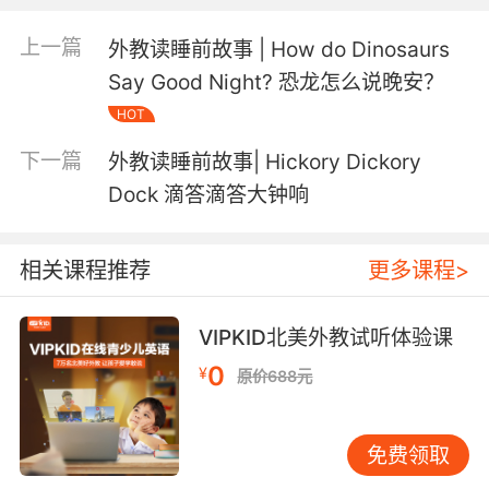
学习英语的孩子。
上一篇
外教读睡前故事 | How do Dinosaurs
发
所有朗读故事或诗歌的外教均经过严格口语测试，
Say Good Night? 恐龙怎么说晚安？
音标准
。
HOT
下一篇
外教读睡前故事| Hickory Dickory
Dock 滴答滴答大钟响
一起来听听今天的睡前故事吧~↓↓↓
相关课程推荐
更多课程>
单词卡
VIPKID北美外教试听体验课
Vocabulary Card
0
¥
原价688元
Roar
[rɔr]
免费领取
n. 咆哮；吼；轰鸣