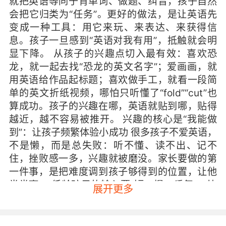
就把英语等同于背单词、做题、纠音，孩子自然
会把它归类为“任务”。更好的做法，是让英语先
变成一种工具：用它来玩、来表达、来获得信
息。孩子一旦感到“英语对我有用”，抵触就会明
显下降。 从孩子的兴趣点切入最有效：喜欢恐
龙，就一起去找“恐龙的英文名字”；爱画画，就
用英语给作品起标题；喜欢做手工，就看一段简
单的英文折纸视频，哪怕只听懂了“fold”“cut”也
算成功。孩子的兴趣在哪，英语就贴到哪，贴得
越近，越不容易被推开。 兴趣的核心是“我能做
到”：让孩子频繁体验小成功 很多孩子不爱英语，
不是懒，而是总失败：听不懂、读不出、记不
住，挫败感一多，兴趣就被磨没。家长要做的第
一件事，是把难度调到孩子够得到的位置，让他
常常赢。 低龄孩子的输入要“短、慢、重复”。比
展开更多
如每天固定两分钟儿歌或动画片段，连续听一
周，不追求听懂每个词，只追求能跟着哼一句、
模仿一个动作。小学阶段用“会用一句就算会”替