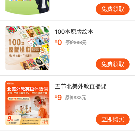
理由”：从角色扮演到真实交流 很多孩子学了很久
免费领取
仍不愿开口，原因是缺少使用场景。最容易启动
口语兴趣的方法，是角色扮演，因为它像游戏，
不像考试。 亲子可以轮流当“店员”和“顾客”，用
100本原版绘本
最简单的句型完成一次买卖：Hello、This one,
0
¥
原价288元
please、How much、Thank you。也可以玩“英
语小导演”：孩子用中文讲剧情，家长把其中两句
关键台词换成英文，让孩子负责说出来，再慢慢
免费领取
提高英文比例。到小学中高年级，如果条件允
许，安排稳定的同龄口语伙伴或外教互动，会比
零散的“偶尔聊一次”更有效，因为孩子会期待下
五节北美外教直播课
一次见面，也更愿意准备内容。 把纠错方式换一
9
¥
原价888元
换：先接住表达，再轻轻修正 常见误区是孩子一
开口就立刻纠音纠错。纠得越快，孩子越不敢
说。更建议把顺序调整为“先肯定表达意图，再给
立即购买
更好的说法”。孩子说“I go park yesterday”，家
长可以回应：“你是想说昨天去了公园，对吗？可