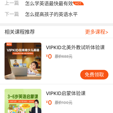
上一篇
怎么学英语最快最有效
HOT
代“背十个才算学”，例如学会“Can I have…?”就
在家里用这句话要水、要苹果、要贴纸。初中阶
下一篇
怎么提高孩子的英语水平
段把目标变成“完成一小段表达”：用三句话说今
天的心情、用五句话复述一段短视频。成功感越
多，孩子越愿意投入下一次。 把学习变成可预测
相关课程推荐
更多课程>
的仪式，而不是临时加码的任务 兴趣的敌人之
一，是不稳定：今天心情好学半小时，明天忙了
VIPKID北美外教试听体验课
就空着，周末突然补两小时，这种节奏最容易让
0
¥
原价688元
孩子产生抵触。更理想的是“短时高频”，固定在
一天里最容易执行的时间段，形成“到了这个点就
做这件事”的仪式感。 例如晚饭后十分钟英语时
免费领取
间：听一段音频、跟读三句、玩一次词卡配对。
时间不长，但每天都做。家长不必全程盯着，更
像陪跑：开始时一起做两分钟热身，结束时给一
VIPKID启蒙体验课
个明确的收尾动作，比如贴一颗小贴纸、在打卡
0
¥
原价100元
表上画个笑脸。孩子会把英语从“压力事件”变成
“日常生活的一部分”。 让孩子在家里有“说英语的