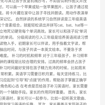
味化与其让孩子反复机械抄写，不如尝试制作图文并茂
词时，可以画一个苹果或贴一张苹果图片，让孩子通过视
游戏，将卡片藏在家中让孩子寻找并朗读。用动作表演单
深记忆。 自然拼读的系统学习自然拼读是三年级英语
个音素组合，就能轻松读出并拼写cat、bat、hat等一
立地死记硬背每个单词高效。家长可以和孩子玩“单词
”结尾的单词。 分级阅读的引入三年级是培养英语阅读习惯
读物入手，初期家长可以伴读，用手指着文字读，帮
抽出时间，与孩子共读一本英文绘本。不要急于求
难度。 补习的时机和频率 对于三年级孩子，补习频率
60分钟的课程是比较合理的安排。过高的频率会挤占孩子
补习时间最好安排在孩子精力充沛的时候，比如周末
日常积累。英语学习需要日积月累，每天坚持练习，比
应起到“引导”和“点拨”的作用，帮助孩子掌握正确学
的角色和心态 在考虑是否给孩子补习英语时，家长需要
的一个辅助手段。家长的作用同样重要。 首先，家长
学习英语时，家长可以一起参与，比如一起听英文歌曲、
受到学习英语的乐趣。 其次，家长要善于发现孩子的