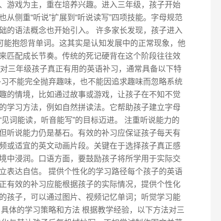
、游戏为主，重在培养兴趣。进入三年级，孩子开始
从侧重“听说”扩展到“听说读写”四项技能。字母规范
础的语法概念也开始引入。 许多家长发现，孩子进入
，可能抱怨背单词。这其实是认知发展中的正常现象，他
来匹配成长节奏。传统的死记硬背在这个阶段往往效
” 对三年级孩子真正有用的英语补习，通常具备以下特
补习不能完全抛弃趣味，也不能因追求趣味而忽略系统
趣的情境，比如通过故事或游戏，让孩子在不知不觉
的学习方法，例如自然拼读法。它帮助孩子建立字母
见词能读，听音能写”的目标迈进。 注重听说能力的
但听说能力仍是基石。有效的补习应保证孩子每天有
频或适宜的英文动画片段。关键在于选择孩子真正感
境中浸润。口语方面，要鼓励孩子将所学用于实际交
立表达自信。 提供个性化的学习路径每个孩子的英语
正有效的补习应能根据孩子的实际情况，提供个性化
的孩子，可以通过图片、视频记忆单词；听觉学习能
 具体的学习策略和方法 根据教学经验，以下方法对三