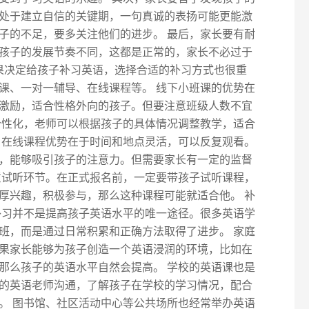
处于建立自信的关键期，一句真诚的表扬可能更能激
子的不足，要多关注他们的进步。 最后，家长要有耐
孩子的发展节奏不同，这都是正常的，家长不必过于
如果决定给孩子补习英语，选择合适的补习方式也很重
课、一对一辅导、在线课程等。 线下小班课的优势在
激励，适合性格外向的孩子。但要注意班级人数不宜
个性化，老师可以根据孩子的具体情况调整教学，适合
 在线课程优势在于时间和地点灵活，可以反复观看。
，能够吸引孩子的注意力。但需要家长有一定的监督
意试听环节。在正式报名前，一定要带孩子试听课程，
厚兴趣，积极参与，那么这种课程可能就适合他。 补
补习并不是提高孩子英语水平的唯一途径。很多英语学
班，而是通过日常积累和正确方法取得了进步。 家庭
果家长能够为孩子创造一个英语浸润的环境，比如在
那么孩子的英语水平自然会提高。 学校的英语课也是
的英语老师沟通，了解孩子在学校的学习情况，配合
。 图书馆、社区活动中心等公共场所也经常举办英语