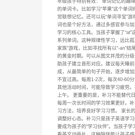
年级孩子特别有效： 单词记忆的趣
的单词卡。比如学习“苹果”这个单
觉联想记忆。还可以玩“单词寻宝”
词也是个好方法，通过多感官参与加
学习的核心工具。当孩子掌握了“at”这
系列单词。这种规律性学习，远比孤
家族”游戏，比如寻找所有以“-an
的黄金时期。可以从图文并茂的分级
助孩子建立音形对应。建议每天睡前
成，从最简单的句子开始，逐步增加
不宜过高。每周1-2次，每次40-
其他活动时间，可能导致学习疲劳。
上午。 更重要的是，补习不能替代
每周一次长时间的学习效果更好。补习
习方法，培养良好学习习惯。 家长
调整好心态。补习只是孩子英语学习
要成为孩子的“学习伙伴”。当孩子
看英文动画片。这种陪伴能让孩子感