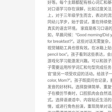
好等。每个主题都配有核心词汇和基
对口语学习存在误解，比如过度关注
上，对于三年级学生而言，表达的流
同幼儿学步，始于尝试，重在持续使
真实的语言环境。 家庭是练习口语
如，早晨问候：“Good morning!Did you
for breakfast?”。这些对话
视觉辅助工具也很有效。在冰箱上贴便签，
pencil box”。孩子看到这些表
游戏化学习能激发兴趣。可以和孩子
子需要运用所学词汇和句型完成任务
官”是另一项受欢迎的活动。给孩子一个玩具话
color, Mom?”。孩子既提问也
发音的好材料。选择旋律简单、重复性
子在模仿节奏时，口腔肌肉会自然适
式。选择语速适中、内容贴近生活的
情，或进行角色扮演，重现简单对话