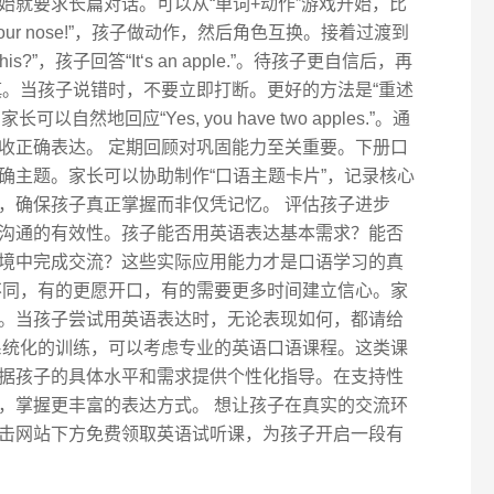
始就要求长篇对话。可以从“单词+动作”游戏开始，比
ouch your nose!”，孩子做动作，然后角色互换。接着过渡到
is?”，孩子回答“It‘s an apple.”。待孩子更自信后，再
慎。当孩子说错时，不要立即打断。更好的方法是“重述
，家长可以自然地回应“Yes, you have two apples.”。通
收正确表达。 定期回顾对巩固能力至关重要。下册口
确主题。家长可以协助制作“口语主题卡片”，记录核心
，确保孩子真正掌握而非仅凭记忆。 评估孩子进步
沟通的有效性。孩子能否用英语表达基本需求？能否
境中完成交流？这些实际应用能力才是口语学习的真
不同，有的更愿开口，有的需要更多时间建立信心。家
。当孩子尝试用英语表达时，无论表现如何，都请给
系统化的训练，可以考虑专业的英语口语课程。这类课
据孩子的具体水平和需求提供个性化指导。在支持性
，掌握更丰富的表达方式。 想让孩子在真实的交流环
击网站下方免费领取英语试听课，为孩子开启一段有