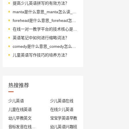
提高少儿英语拼写的有效方法？
manta是什么意思_manta怎么读_音标ˈmæntə
forehead是什么意思_forehead怎么读_音标ˈfɒrɪd
在线一对一教学平台的技术核心是什么？
英语笔记中如何进行缩略词法？
comedy是什么意思_comedy怎么读_音标'kɒmədɪ
儿童英语写作技巧的培养方法？
热搜推荐
少儿英语
少儿英语在线
儿童在线英语
在线少儿英语
幼儿早教英文
宝宝学英语早教
音标发音在线试听
幼儿英语兴趣班