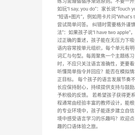
练习需遵循循序渐进原则。不要一开
如玩“I say, you do”：家长说“T
“短语+图片”，例如用卡片问“What‘s th
尝试简单问答。 纠错时需要格外谨
法”：如果孩子说“I have two apple”
过正确的重述，孩子能在无压力下吸
语内容常按单元组织，每个单元有明
词汇与句型。每周聚焦一个主题练习
时，不应只关注语言准确性，更要看
听懂简单指令并回应？能否在模拟情
正目标。 每个孩子的语言发展节奏
长应保持耐心，持续提供支持与鼓励
予积极的反馈。 若希望孩子获得更
程通常由经验丰富的教师设计，能根
的专业环境中，孩子能逐步建立自信
境中感受语言学习的乐趣吗？欢迎点
趣的口语体验之旅。