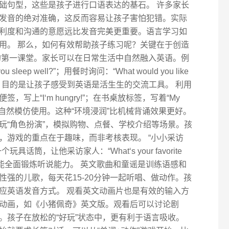
础句型，这些是孩子进行口语表达的基石。 许多家长
发音的绝对准确，这反而容易让孩子害怕犯错。实际
利度和沟通的意愿远比发音完美更重要。语言学习如
用。 那么，如何有效帮助孩子练习呢？关键在于创造
的第一课堂。家长可以在日常生活中自然融入英语。例
 sleep well?”；用餐时询问：“What would you like
无需复杂，目的是让孩子感受到英语是活生生的交流工具。 利用
写上“I‘m hungry!”；在书桌放标签，写着“My
达，会自然模仿使用。这种“环境浸润”比机械背诵效果更好。
玩“角色扮演”，模拟购物、点餐、学校介绍等场景。孩
，游戏的重点在于趣味，而非考核表现。 “小小采访
筒，让他采访家人：“What‘s your favorite
记录，能全面锻炼听说能力。 英文歌曲和童谣是训练语感和
强的儿歌，每天花15-20分钟一起听唱、做动作。孩
应英语发音方式。 观看英文动画片也是有效的输入方
动画，如《小猪佩奇》英文版。观看后可以讨论剧
。孩子在放松的“好玩”状态中，更有利于语言吸收。