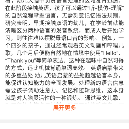
看，幼儿大脑中负责语言处理的区域发育迅速。
在此阶段接触英语，孩子可以通过“听-模仿-理解”
的自然流程掌握语言，无需刻意记忆语法规则。
研究表明，早期接触双语的幼儿，在学龄前就能
清晰区分两种语言的发音系统，而成人后开始学
习，则往往难以摆脱母语口音的影响。 例如，一
个四岁的孩子，通过经常观看英文动画和哼唱儿
歌，几个月后便能自然地在情境中使用“Hello”、
“Thank you”等简单表达。这种在趣味中自然习得
的方式，远比机械背诵单词高效。 英语启蒙带来
的多重益处 幼儿英语启蒙的益处超越语言本身，
能促进认知能力的全面发展。处理新的语言信息
需要孩子调动注意力、记忆和逻辑思维，这本身
就是对大脑灵活性的一种锻炼。 通过英文儿歌、
动画和绘本等多元材料，孩子同时接受声音、图
展开更多
像和动作的刺激，这种多感官学习能增强其信息
处理能力。更重要的是，在双语思维间切换的过
程，有助于培养孩子的发散性思维和解决问题的