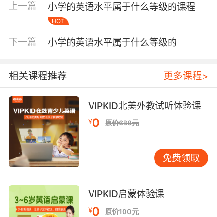
上一篇
小学的英语水平属于什么等级的课程
能力。比如，当孩子尝试用英语描述“彩虹”时，
HOT
他需要联想颜色、天气等多方面知识，这种跨领
域联想能力对日后学习大有裨益。 如何科学地进
下一篇
小学的英语水平属于什么等级的
行英语启蒙 对于幼儿园阶段的孩子，英语启蒙的
核心应是培养兴趣与语感，而非知识的系统积
累。 游戏化学习是最佳途径。通过英文儿歌、角
相关课程推荐
更多课程>
色扮演、绘本共读等趣味活动，让孩子在玩乐中
接触英语。例如，在日常生活中自然融入简单指
VIPKID北美外教试听体验课
令，如“Let’s wash hands”，帮助孩子在真实情
0
¥
境中理解语言。 创设语言环境至关重要。无需全
原价688元
天候英语环境，每天固定的“英语时间”就能见
效，比如睡前的英文绘本时光或每周的英文动画
免费领取
时间。关键是让孩子感到英语是生活的一部分，
而非一项任务。 选择合适的材料也有讲究。应选
择重复性强、情节简单、贴近幼儿生活的资源，
VIPKID启蒙体验课
如关于家庭、动物、食物的儿歌或绘本，这样孩
0
¥
子更易理解和产生共鸣。 避免常见的误区 在启蒙
原价100元