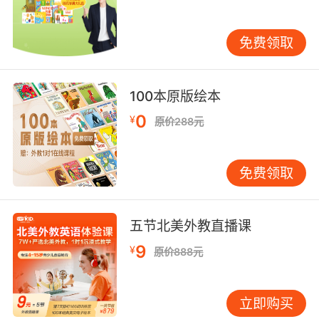
过程中，家长需警惕几个常见误区。 不要过早追
求成果。期望孩子快速掌握大量单词甚至语法，
免费领取
可能破坏其学习兴趣。幼儿阶段的英语学习应是
浸润式的，重在体验过程。 不要过度依赖翻译。
当孩子接触新词时，不必急于提供中文解释。可
100本原版绘本
借助图片、动作或实物来辅助理解。例如，教
0
¥
“apple”时，直接展示苹果比翻译更有效。 不要忽
原价288元
视母语发展。英语启蒙不应以牺牲母语能力为代
价。扎实的母语基础反而会促进第二语言学习，
免费领取
因为语言学习的能力是相通的。应确保孩子在母
语环境中也能获得充分发展。 英语启蒙的长远影
响 从更广阔的视角看，幼儿英语启蒙的意义深
五节北美外教直播课
远。它不仅是语言技能的学习，更是孩子接触多
9
¥
元文化的窗口，有助于从小培养包容、开放的世
原价888元
界观。 英文儿歌的旋律、绘本的图画风格、动画
片中传递的价值观，都在潜移默化中塑造孩子的
立即购买
审美与认知。这种早期的跨文化体验，能培养孩