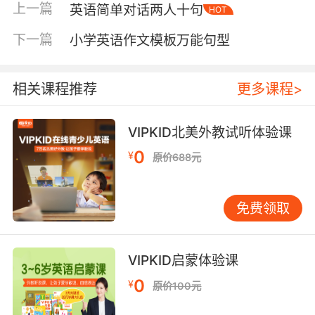
上一篇
英语简单对话两人十句
HOT
宾语 + 直接宾语”，例如“她给了我一本书。”“我”
是间接宾语（给谁），“一本书”是直接宾语（给
下一篇
小学英语作文模板万能句型
什么）。 第四种是“主语 + 谓语 + 宾语 + 宾语补
足语”，补足语用于说明宾语的状态或身份，例如
“我们叫他汤姆。”“汤姆”就是宾语“他”的补足语。
相关课程推荐
更多课程>
第五种是“主语 + 系动词 + 表语”，最常见的系动
词是“be”动词（是），表语描述主语的性质或状
VIPKID北美外教试听体验课
态，例如“她是快乐的。” 掌握这五种句型，孩子
0
¥
原价688元
就能写出语法正确的简单句。接着要关注“时
态”，即动作发生的时间。入门阶段重点掌握三种
基本时态即可：一般现在时、一般过去时和一般
免费领取
将来时。 一般现在时表示经常性动作或当前状
态。需注意主语为第三人称单数（他、她、它或
单个人名）时，动词需加“s”或“es”，例如“他每天
VIPKID启蒙体验课
踢足球。”一般过去时表示过去发生的动作，规则
0
¥
原价100元
动词通常在词尾加“了”或对应变化，例如“我昨天
看电视了。”不规则动词如“去”变“去了”、“吃”变