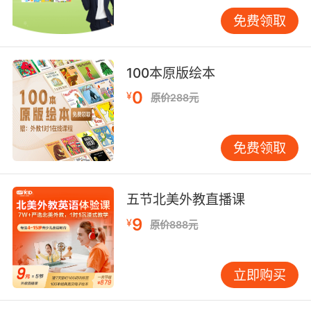
“吃了”需单独记忆。一般将来时表示将来动作，
免费领取
常用“将”或“打算”加动词原形表示，例如“我明天
要去看望奶奶。” 入门阶段还需理解“冠词”，即
“一个”和“这个/那个”。许多孩子在此易错。“一个”
100本原版绘本
是不定冠词，用于首次提及、非特指的单数可数
0
¥
原价288元
名词前，注意以元音开头的词前用“一个”，例如
“一个苹果”。“这个/那个”是定冠词，用于特指或
双方已知的事物前，例如“请开门。”这里的“门”是
免费领取
说话双方都知道的那一扇。 语法学习离不开实际
运用。建议家长采用“发现式学习”法。例如，与
孩子共读英文绘本时，先理解故事大意，享受阅
五节北美外教直播课
读乐趣。随后可指着句子问：“这句话里谁在做什
9
¥
原价888元
么？”引导孩子找出主语和动词。再问：“这里为
什么用‘一个’而不是‘这个’？”让孩子在具体语境中
感受规则。 游戏也是高效的学习方式。可玩“句子
立即购买
拼图”：将句子的主语、谓语、宾语写在卡片上，
让孩子拼成完整句子。或玩“时态转换”：你说一