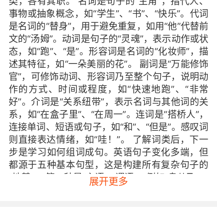
类，各有其职。 名词是句子的“主角”，指代人、
事物或抽象概念，如“学生”、“书”、“快乐”。代词
是名词的“替身”，用于避免重复，如用“他”代替前
文的“汤姆”。动词是句子的“灵魂”，表示动作或状
态，如“跑”、“是”。形容词是名词的“化妆师”，描
述其特征，如“一朵美丽的花”。 副词是“万能修饰
官”，可修饰动词、形容词乃至整个句子，说明动
作的方式、时间或程度，如“快速地跑”、“非常
好”。介词是“关系纽带”，表示名词与其他词的关
系，如“在盒子里”、“在周一”。连词是“搭桥人”，
连接单词、短语或句子，如“和”、“但是”。感叹词
则直接表达情绪，如“哇！”。 了解词类后，下一
步是学习如何组词成句。英语句子变化多端，但
都源于五种基本句型，这是构建所有复杂句子的
“地基”。 第一种是“主语 + 谓语”，例如“鸟儿飞。”
展开更多
主语是“鸟儿”，谓语动词是“飞”。第二种是“主语
+ 谓语 + 宾语”，例如“我爱苹果。”宾语“苹果”是
动作“爱”的承受者。第三种是“主语 + 谓语 + 间接