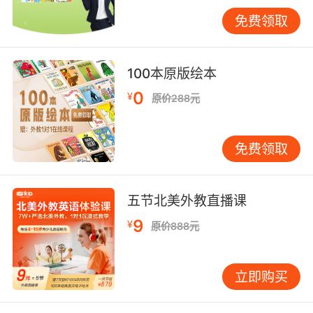
的“主谓宾”句型开始，逐步学习there be句型、现
免费领取
在进行时等。关键是通过大量例句理解，而非死
记规则。就像学游泳，光看理论不行，得下水练
习。我常在课堂上设计情景对话，让学生在真实
100本原版绘本
交流中体会语法使用。 每日听说训练须成习惯。
0
¥
原价288元
每天坚持15-20分钟听英语，内容可以是课本录
音、英文歌曲或简单对话视频。初期目标不是听
懂每个词，而是捕捉关键词、理解大意。有家长
免费领取
问是否必须听标准新闻，其实对基础弱的学生，
语速适中、发音清晰的对话材料更合适。循序渐
进才是关键。 阅读能力提升需选合适材料。从词
五节北美外教直播课
汇量200字以内的分级读物开始，借图片和上下
9
¥
原价888元
文猜词义。不要每个生词都查字典，那会打断节
奏和乐趣。建议每周读3-5篇短文，坚持下去，
语感自然来。阅读时可划出认识的单词，这会带
立即购买
来成就感。 错题本是个被忽视却极有效的工具。
将每次练习和考试中的错题整理下来，不仅要抄