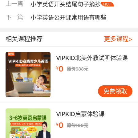
上一篇
小学英语开头结尾句子摘抄
HOT
基础差的孩子内心已贴上“学不好”的标签。我们
需要帮他们撕掉标签，相信初中是全新开始。可
下一篇
小学英语公开课常用语有哪些
以和孩子回顾曾克服的困难，如学会骑车、掌握
运动技能，让他们明白学习能力可以迁移。 第二
步是夯实最基础的语言要素。音标是基石，就像
相关课程推荐
更多课程>
汉语拼音。很多孩子记不住单词、发音不准，根
源常是音标未掌握。建议花两到三周专攻音标，
VIPKID北美外教试听体验课
每天学4-5个，配简单单词练习。这个步骤能为
0
¥
原价688元
后续词汇记忆和口语表达打下坚实基础。 词汇积
累要讲方法。对基础薄弱的学生，不建议一开始
就面对初中要求的1500-2000个单词压力。可从
免费领取
最常用的300个核心词汇入手，它们覆盖日常交
流的大部分场景。制作单词卡片是好方法，但更
重要的是在语境中学。例如学“apple”时，可以画
VIPKID启蒙体验课
个苹果，造个简单句：I have a red apple. 视觉
0
¥
原价100元
和语境记忆比单纯背诵有效得多。 语法学习常让
学生头疼。其实初中语法没那么可怕。从最基础