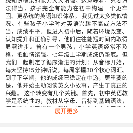
统知识框架的能力大大增强。这意味着，只要方
法得当，孩子完全有能力在初中构建一个更牢
固、更系统的英语知识体系。 我见过太多类似情
况。有些孩子小学时对英语兴趣不高或方法不
当，成绩平平。但进入初中后，随着环境改变、
认知提升和正确引导，他们往往能短时间内取得
显著进步。曾有一个男孩，小学英语经常不及
格，抵触情绪强。七年级上学期成绩仍垫底。但
我们一起制定了循序渐进的计划：从音标开始，
每天坚持15分钟听说，每周掌握30个核心词汇。
到了下学期，他的成绩已稳定在中游，更重要的
是，他开始主动阅读英文小故事，产生了真正的
兴趣。 这个转变有几个关键。首先，初中英语教
学是系统性的，教材从字母、音标到基础语法，
遵循语言学习规律。其次，初中生自主学习能力
展开更多
增强，能理解学习目的并运用策略。最后，只要
孩子愿意努力并配合正确方法，追赶完全可能。
那么，具体该如何做？第一步是重建信心。很多