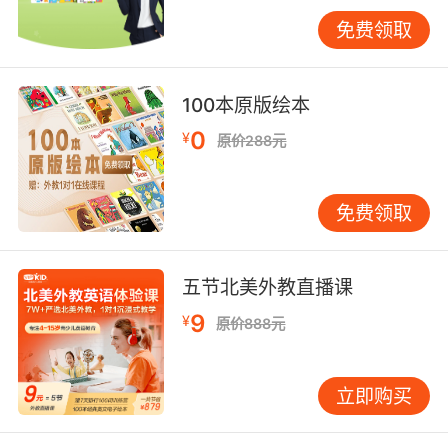
多学生作文语法无误，但仍是中文思维的直译，
免费领取
不够自然。 提升写作可从“模仿”开始。分析优秀
范文的结构、用词与句式，并进行仿写，学习如
何引出话题、展开论述、使用连接词使文章连
100本原版绘本
贯。此外，“修改”环节至关重要。完成初稿后，
0
¥
原价288元
应自我检查或互改，修正语法、用词及逻辑问
题，针对性提升。 具体改善方案 1.词汇：建议建
立“主题词汇本”。按“环境”、“科技”等主题分类整
免费领取
理高频词、短语及例句，帮助在相关语境中调
用。 2.语法：制作语法思维导图，将时态、从
句、非谓语等知识点串联成网。分析长难句时，
五节北美外教直播课
先找句子主干，再析修饰成分。 3.阅读：训练不
9
¥
原价888元
同阅读技巧：快速阅读抓大意，仔细阅读析细
节，批判性阅读评观点。针对不同文体调整阅读
方法。 4.听力：分层练习。从语速慢、发音清晰
立即购买
的材料开始，逐步过渡到正常语速的真实对话。
听后务必分析错题原因。 5.写作：循序渐进。从