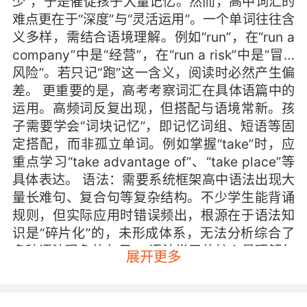
少”，于是催促孩子大量记忆。然而，高中词汇的
难点更在于“深度”与“灵活运用”。一个单词往往含
义多样，需结合语境理解。例如“run”，在“run a
company”中是“经营”，在“run a risk”中是“冒…
风险”。若只记“跑”这一含义，阅读时必然产生偏
差。 更重要的是，高考考察词汇在具体语篇中的
运用。高频词反复出现，但搭配与语境常新。孩
子需要学会“词块记忆”，即记忆词组、短语等固
定搭配，而非孤立单词。例如掌握“take”时，应
重点学习“take advantage of”、“take place”等
具体表达。 语法：需要系统框架高中语法出现大
量长难句、复合句等复杂结构。不少学生能背诵
规则，但实际应用时错误频出，根源在于语法知
识是“碎片化”的，未形成体系，无法分析综合了
多种语法现象的句子。 语法学习的核心是理解句
展开更多
子结构。有效方法是：从简单句核心出发，逐步
添加定语、状语等修饰成分，直观感受句子如何
变得复杂，从而建立结构分析能力。 语篇：把握