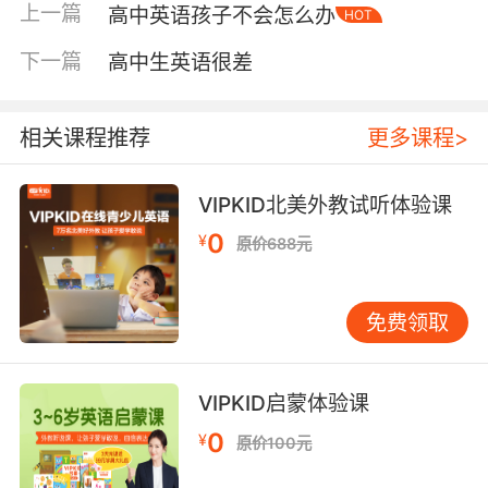
上一篇
高中英语孩子不会怎么办
HOT
逻辑与意图高中阅读理解难在把握文章整体逻辑
与作者意图。文章多为议论文、说明文，包含论
下一篇
高中生英语很差
证、推理与态度。学生常能读懂单句，却理不清
全文脉络。 这需要掌握阅读策略。阅读前，可先
浏览题目，预测主题；阅读中，关注段落首尾
相关课程推荐
更多课程>
句、转折词等逻辑信号；阅读后，练习概括主
旨、梳理论证过程。例如在议论文中，需主动识
VIPKID北美外教试听体验课
别论点、论据及二者间的支撑关系。 听力：理解
0
¥
原价688元
言外之意高考听力中，推理判断题比例增加，要
求孩子不仅能听懂字面信息，还需结合语境推断
言下之意。例如，听到“雨下得很大”和“我忘带伞
免费领取
了”，可能需要推断说话者接下来的可能行动。 听
力训练需“精听”与“泛听”结合。精听要求逐句听懂
乃至复述，注重听前预测、听中抓关键信息、听
VIPKID启蒙体验课
后总结；泛听则重在营造语境、培养语感。只泛
0
¥
原价100元
听不精听，往往效果有限。 写作：突破中式思维
高中写作要求逻辑清晰、表达地道且有深度。许