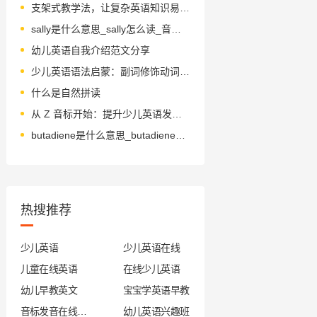
支架式教学法，让复杂英语知识易学易懂
sally是什么意思_sally怎么读_音标'sælɪ
幼儿英语自我介绍范文分享
少儿英语语法启蒙：副词修饰动词的实用例句解析
什么是自然拼读
从 Z 音标开始：提升少儿英语发音准确性的秘诀
butadiene是什么意思_butadiene怎么读
热搜推荐
少儿英语
少儿英语在线
儿童在线英语
在线少儿英语
幼儿早教英文
宝宝学英语早教
音标发音在线试听
幼儿英语兴趣班