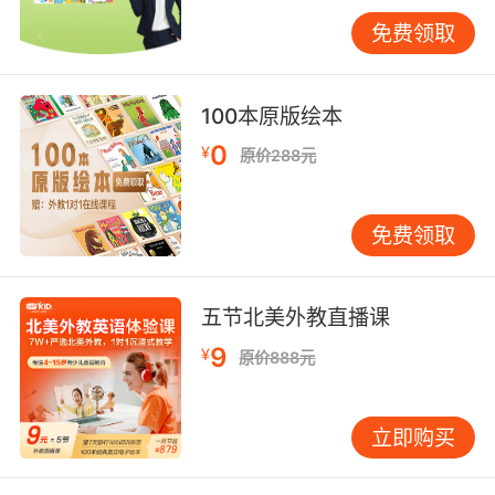
让他感受到我们是在共同解决问题。 第二步：用
免费领取
对方法，让知识“活”起来针对三年级孩子的认知
特点，死记硬背效率最低。我们需要将知识包装
成他们乐于接受的形式。 •攻克单词关：避免孤
100本原版绘本
立地死记字母。可以引入最基础的“自然拼读”意
0
¥
原价288元
识，例如带孩子发现“cat,bat,hat”这些词尾相
同、发音相似的规律。用彩笔标出共同部分，建
立音形联系。在家玩“单词寻宝”游戏，将卡片藏
免费领取
于各处，找到并正确读出即可得分。 •突破句子
关：不要机械背诵句型。将课文对话变为家庭情
景剧，分角色扮演，辅以动作和表情。比如学习
五节北美外教直播课
“What‘sthis?It’sa…”时，就实际拿起文具进行问
9
¥
原价888元
答。有了具体语境，记忆自然深刻。 •化解语法
难点：对初始接触的语法点，采用形象化的解
释。例如告诉孩子，英语名词像小朋友，提到不
立即购买
止一个时（复数），常常要穿上带“s”的鞋子。先
用孩子能懂的语言建立初步概念，不必求全求