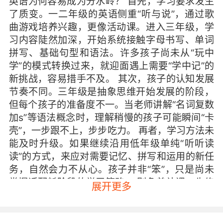
英语为何容易成为分水岭？ 首先，学习要求发生
了质变。一二年级的英语侧重“听与说”，通过歌
曲游戏培养兴趣，更像活动课。进入三年级，学
习内容陡然加深，开始系统接触字母书写、单词
拼写、基础句型和语法。许多孩子尚未从“玩中
学”的模式转换过来，就迎面遇上需要“学中记”的
新挑战，容易措手不及。 其次，孩子的认知发展
节奏不同。三年级是抽象思维开始发展的阶段，
但每个孩子的准备度不一。当老师讲解“名词复数
加s”等语法概念时，理解稍慢的孩子可能瞬间“卡
壳”，一步跟不上，步步吃力。 再者，学习方法未
能及时升级。如果继续沿用低年级单纯“听听读
读”的方式，来应对需要记忆、拼写和运用的新任
务，自然会力不从心。孩子并非“笨”，只是尚未
掌握适配新阶段的学习策略。 别急着补课，先修
展开更多
复信心与兴趣 发现孩子落后，家长的第一反应常
是“赶紧报班”。然而，许多孩子真正缺乏的并非
更多的上课时间，而是学习的信心和兴趣。一个