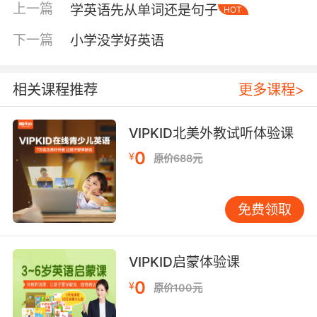
上一篇
学英语先从单词还是句子
HOT
在英语课堂上害怕开口的孩子，即使坐在补习
班，心门也可能是关闭的。 建议先做一件事：暂
下一篇
小学没学好英语
时放下分数和排名，与孩子共度一段轻松的英语
时光。例如，重温他一年级喜爱的英文儿歌，一
起唱跳；或找出曾让他着迷的英文绘本，用有趣
相关课程推荐
更多课程>
的语调再读一遍。目的是唤醒他记忆中“英语很有
趣”的积极感受。当孩子眼中重新闪烁光芒时，补
VIPKID北美外教试听体验课
救的基石才算真正铺就。 分三步走，重建学习之
0
¥
原价688元
路 重建需要耐心与策略，可以循序渐进地推进。
第一步：精准诊断，找出具体“盲点”与其笼统地
认为“英语不好”，不如与孩子共同排查具体问题
免费领取
所在：是26个字母的发音书写不熟？是课本核心
词汇记不牢？还是简单对话句型不会用？拿出课
本，从第一单元开始温和回顾。让孩子试着朗
VIPKID启蒙体验课
读，观察哪里卡顿；听写几个基础单词，检查拼
0
¥
原价100元
写。将发现的具体问题记录下来，形成一份待解
决的“目标清单”。请务必让孩子参与这个过程，