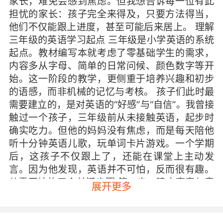
家长，难免会感到焦虑。但我想告诉每一位有此
担忧的家长：孩子完全来得及，只要方法得当，
他们不仅能跟上进度，甚至可能后来居上。 理解
三年级的英语学习起点 三年级是小学英语的系统
起点。教材编写本就考虑了零基础学生的需求，
内容多从字母、简单的日常问候、颜色数字等开
始。这一阶段的教学，更侧重于培养兴趣和初步
的语感，而非机械的记忆与考核。 孩子们此时最
需要建立的，是对英语的“好感”与“自信”。我曾接
触过一个孩子，三年级前从未接触英语，起步时
确实吃力。但他的妈妈没有焦虑，而是每天陪他
听十分钟英语儿歌，玩单词卡片游戏。一个学期
后，这孩子不仅跟上了，还能在课堂上主动发
言。因为他发现，英语并不可怕，反而很有趣。
从零开始的三个关键步骤 第一步：建立声音与意
展开更多
义的连接 语言学习的本质是沟通，始于理解。对
于零基础的孩子，首要任务不是背单词，而是让
耳朵熟悉英语的声音。这就像婴儿学母语，先大