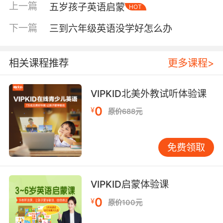
上一篇
五岁孩子英语启蒙
HOT
量听，才慢慢开口。 建议每天安排15-20分钟轻
松有趣的“英语浸润时间”。可以播放旋律简单、
下一篇
三到六年级英语没学好怎么办
歌词重复的英文儿歌，如
《TwinkleTwinkleLittleStar》。看动画片也是好
方法，《PeppaPig》语速适中，情节生活化，孩
相关课程推荐
更多课程>
子能借助画面理解意思。关键在于不要求孩子完
全听懂，而是让他在无压力环境中，自然感受英
VIPKID北美外教试听体验课
语的语音、语调和节奏。 家长可以陪同观看，看
0
¥
原价688元
到小动物时指着说“Look,apig!”，看到颜色时说
“It’sred!”。这种情境对应的自然输入，往往比刻
意的单词教学更有效。 第二步：从“敢说”到“会
免费领取
说” 许多孩子不敢开口，是怕说错、怕被笑话。我
们需要创造一个安全的表达环境。在家里，可以
从最简单的日常用语开始，比如早晨说
VIPKID启蒙体验课
“Goodmorning”，睡前道“Goodnight”。吃饭时
0
¥
原价100元
间一句“Areyouhungry?”，然后自然接上
“Let’seat!”。 “角色扮演”游戏是很好的练习方