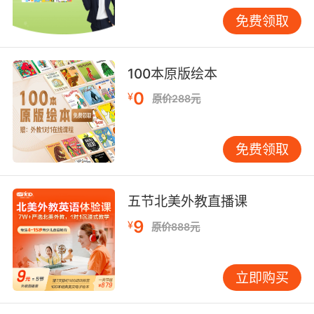
式。例如，让孩子扮演老师，家长扮演学生，用
免费领取
英语进行简单的课堂互动。或者模拟购物场景，
使用“CanIhelpyou?”“Iwant…”等基础句型。过程
务必轻松愉快，哪怕孩子只说出几个单词，也要
100本原版绘本
给予充分的肯定和鼓励。 之前提到的那个孩子，
0
¥
原价288元
他的妈妈就经常在家玩“英语寻宝”游戏：把写有
简单单词的卡片藏起来，孩子找到后大声读出
来，读对即可获得小奖励。这种游戏化的方式，
免费领取
让孩子在快乐中积累了词汇，也勇敢地张开了
嘴。 第三步：系统学习与趣味结合 当孩子对英语
有了初步的熟悉感后，可以引入更有条理的学
五节北美外教直播课
习，但核心仍是有趣、低压力。 自然拼读是极有
9
¥
原价888元
用的工具。它帮助孩子理解字母与发音的对应关
系，类似中文的拼音。学会了字母“a”发/æ/、“t”
发/t/，就能拼出“at”，再学“c”发/k/，就能读出
立即购买
“cat”。这种方法能显著减轻死记硬背的负担，赋
予孩子“我能读出来”的成就感。 阅读应从合适的