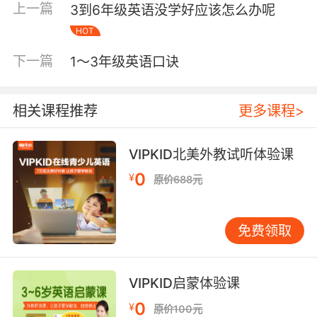
上一篇
3到6年级英语没学好应该怎么办呢
涉及一个重要语言学习理论——可理解性输入。
HOT
概念听起来学术，实则易懂：就像我们看带字幕
的英文电影，既能看懂情节，又能自然习得新表
下一篇
1～3年级英语口诀
达。有效磨耳朵的核心，在于让孩子听到的内容
大部分可理解，只夹杂少量新知。 例如，当孩子
听《Head,Shoulders,KneesandToes》时，若家
相关课程推荐
更多课程>
长能边唱边指相应身体部位，孩子就能将“head”
这个声音与“头”的概念联系起来。这种声音与意
VIPKID北美外教试听体验课
义的关联建立，才是真正有效的语言输入。 分阶
0
¥
段、分场景的磨耳朵实践 基于3-6岁孩子的认知
原价688元
特点，我通常建议家长将磨耳朵分为三个层次，
各有侧重。 第一层次：语音敏感度培养（3-4
免费领取
岁） 此阶段主要目标是让孩子熟悉英语的语音、
节奏和语调。材料选择非常关键，应选节奏感
强、重复性高的儿歌童谣。
VIPKID启蒙体验课
“SuperSimpleSongs”系列是很好选择，其语速
0
¥
适中、词汇简单、旋律朗朗上口。 仅播放音频不
原价100元