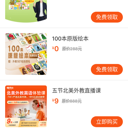
够。家长可参与到孩子的“听”的过程中。例如听
《TheWheelsontheBus》时，可和孩子一起做车
免费领取
轮转动动作；听《OldMacDonaldHadaFarm》
时，可模仿不同动物叫声。每天15-20分钟，贵
在坚持并形成固定习惯，如固定在饭后或睡前进
100本原版绘本
行。 我常建议家长建立“磨耳朵专属时间”，此时
0
¥
家长放下手机，全身心陪伴孩子一起听、唱、做
原价288元
动作。这种亲子互动不仅能增强学习效果，还能
让孩子感受英语学习的乐趣。 第二层次：情境对
免费领取
应理解（4-5岁） 当孩子有了一定语音基础后，
可逐渐引入简单情境对话和绘本音频。此阶段重
点是帮助孩子建立声音与情境的对应关系。 一个
五节北美外教直播课
小技巧很有效：先让孩子看绘本图画，家长用中
9
¥
文简单描述情节，再播放英文音频。孩子有了上
原价888元
下文铺垫，理解起来就容易得多。比如在听
《BrownBear,BrownBear,WhatDoYouSee?》
立即购买
前，可先指图画说：“看，这里有只棕色熊，它在