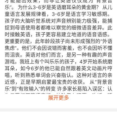
才能磨出效果，而非让英语仅仅成为“背景音
乐”。 为什么3-6岁是英语磨耳朵的黄金期？ 从儿
童语言发展规律看，3-6岁是语言学习敏感期。
孩子的大脑听觉系统对声音辨别能力极强，能捕
捉到母语使用者都难以察觉的细微语音差异。此
时接触英语，孩子更容易建立地道的语音语感。
更重要的是，此年龄段孩子尚未形成强烈的“外语
焦虑”。他们不会因说错而害羞，也不会因听不懂
而沮丧。英语对他们而言，是另一种有趣的声音
游戏。我班上有个叫乐乐的孩子，4岁开始系统磨
耳朵，如今6岁的他已能自然跟着英文动画片哼
唱，听到熟悉单词会兴奋指认。这种对语言的亲
近感，正是早期启蒙最宝贵的收获。 从“背景音
乐”到“有效输入”的转变 许多家长易陷入误区：认
为只要打开英语音频，让孩子在玩耍、吃饭、睡
展开更多
觉时持续听着，就算完成“磨耳朵”任务。事实
上，若孩子完全无法理解所听内容，大脑会将陌
生声音自动过滤为“白噪音”，效果自然有限。 这