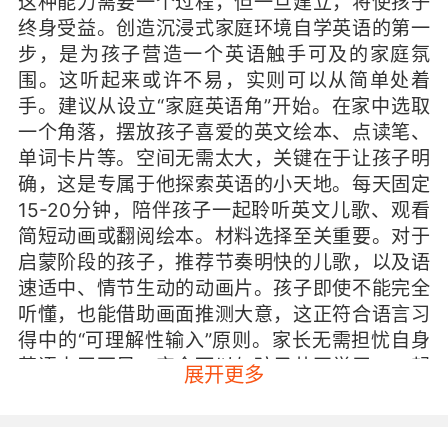
这种能力需要一个过程，但一旦建立，将使孩子
终身受益。创造沉浸式家庭环境自学英语的第一
步，是为孩子营造一个英语触手可及的家庭氛
围。这听起来或许不易，实则可以从简单处着
手。建议从设立“家庭英语角”开始。在家中选取
一个角落，摆放孩子喜爱的英文绘本、点读笔、
单词卡片等。空间无需太大，关键在于让孩子明
确，这是专属于他探索英语的小天地。每天固定
15-20分钟，陪伴孩子一起聆听英文儿歌、观看
简短动画或翻阅绘本。材料选择至关重要。对于
启蒙阶段的孩子，推荐节奏明快的儿歌，以及语
速适中、情节生动的动画片。孩子即使不能完全
听懂，也能借助画面推测大意，这正符合语言习
得中的“可理解性输入”原则。家长无需担忧自身
英语水平不足。完全可以与孩子共同学习，一起
展开更多
跟随歌曲做动作，模仿对话。您的参与本身就是
最好的鼓励。当孩子感到英语有趣时，内在的学
习动力便会自然萌发。从“玩中学”过渡到系统学