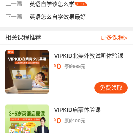
上一篇
英语自学该怎么学
HOT
习当孩子产生初步兴趣后，可逐步引入有一定结
构的学习内容。但需注意，结构化学习绝不意味
下一篇
英语怎么自学效果最好
着枯燥的背诵。分级读物是极佳的过渡工具。例
如牛津阅读树等系列，从简单词汇短句起步，故
事生动。初期，家长可陪同指读，指着图片说
相关课程推荐
更多课程>
“Look,adog”，无需逐字翻译。孩子通过图像即可
理解，这种方式有助于培养英语思维。曾有位学
VIPKID北美外教试听体验课
生起初对英语毫无兴趣。他的妈妈发现他痴迷恐
0
¥
原价688元
龙，于是找来大量相关英文绘本和纪录片。尽管
许多词汇超出认知，但他为了弄清知识，主动查
阅、提问。半年后，他不仅能以英语说出多种恐
免费领取
龙名称，还能简单描述特征。这正是兴趣驱动的
力量——当学习与热爱结合，自学便转化为主动
探索。随着孩子年龄增长，可逐步引入优质英语
VIPKID启蒙体验课
学习APP。选择时应注重游戏化与听说培养，而
0
¥
原价100元
非单纯刷题。每日使用15-20分钟为宜，关键在
于持续与规律。培养自主学习的习惯自学能力的