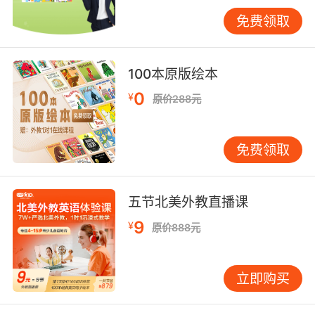
核心在于习惯养成。良好的学习习惯离不开家长
免费领取
的耐心引导。建议与孩子共同制定简单的“英语学
习时间表”。例如：晨起听10分钟英文儿歌，晚餐
后看15分钟动画，睡前共读一本绘本。将时间表
100本原版绘本
张贴在可见处，初期或需提醒，但几周后习惯便
0
¥
原价288元
逐渐形成。阅读习惯的培养尤为关键。对小学阶
段的孩子，可从绘本起步，逐步过渡到桥梁书、
章节书。关键在于选择符合孩子当前水平的书
免费领取
籍，即大部分内容能懂，仅含少量新知，这样他
才能通过上下文猜测生词。一个有效方法是使用
“生词本”，但并非传统单词列表。建议记录生词
五节北美外教直播课
时，连同其所在句子一并写下，若能配以简图更
9
¥
原价888元
佳。例如学习“butterfly”，可画一只蝴蝶，旁边
写上“Thebutterflyisbeautiful.”如此记忆更为生
动。将英语融入日常生活语言学习的最高境界在
立即购买
于“运用”。当英语成为生活的一部分时，自学便
会自然发生。鼓励在家庭日常生活中创造使用机