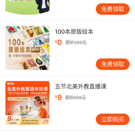
指出具体问题；也可能是同伴互评，学习如何欣
免费领取
赏他人的优点并提出建议。孩子由此明白，好文
章是改出来的，修改的过程本身就是学习如何精
炼语言、优化表达。第二步：根据年龄，匹配不
100本原版绘本
同的学习侧重点不同年龄段的孩子，认知水平和
0
¥
原价288元
语言基础不同，线下学习写作的目标和方法也应
有所区别。对于小学低年级（如3-4年级）的孩
子，核心目标是“敢于下笔”和“乐于表达”。课堂应
免费领取
充满趣味性，例如通过“画图写话”、续编故事、
制作主题英文小书等方式，将写作与手工、表演
结合起来。老师纠正的重点不应是语法的绝对完
五节北美外教直播课
美，而在于鼓励他们运用学过的单词和句型，大
9
¥
原价888元
胆地把自己的想法写出来。这个阶段，保护并激
发写作兴趣远比纠正每一个错误更重要。小学高
年级（如5-6年级）是构建写作规范的关键期。
立即购买
线下课程应着重训练基本文体的框架，如记叙文
（谁、何时、何地、何事）、说明文（特点、用