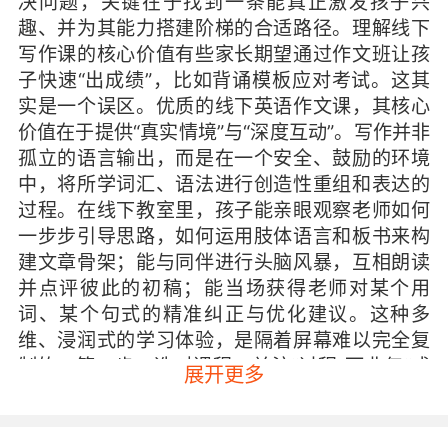
决问题，关键在于找到一条能真正激发孩子兴
趣、并为其能力搭建阶梯的合适路径。理解线下
写作课的核心价值有些家长期望通过作文班让孩
子快速“出成绩”，比如背诵模板应对考试。这其
实是一个误区。优质的线下英语作文课，其核心
价值在于提供“真实情境”与“深度互动”。写作并非
孤立的语言输出，而是在一个安全、鼓励的环境
中，将所学词汇、语法进行创造性重组和表达的
过程。在线下教室里，孩子能亲眼观察老师如何
一步步引导思路，如何运用肢体语言和板书来构
建文章骨架；能与同伴进行头脑风暴，互相朗读
并点评彼此的初稿；能当场获得老师对某个用
词、某个句式的精准纠正与优化建议。这种多
维、浸润式的学习体验，是隔着屏幕难以完全复
制的。第一步：选对课程，关注“过程”而非仅“成
展开更多
果”为孩子挑选线下作文班时，建议家长将关注点
从“一学期能写几篇作文”转向“一节课是如何开展
的”。值得信赖的课程通常遵循清晰的“写作循环”