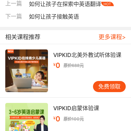
上一篇
如何让孩子在探索中英语翻译
HOT
教学法。一堂优秀的写作课，往往从“激发与输
入”开始。老师不会直接抛出命题，而是通过展示
下一篇
如何让孩子接触英语
一幅有趣的图画、播放一段简短的视频，或是组
织一个主题单词联想游戏，来激活孩子已有的知
识储备，并自然输入与主题相关的新鲜表达。紧
相关课程推荐
更多课程>
接着是“构思与搭建”阶段。好的老师会像建筑师
一样，帮助孩子搭建文章的“脚手架”。对于低年
VIPKID北美外教试听体验课
级的孩子，这可能是一个简单的“开头-中间-结尾”
0
¥
原价688元
三部分框架图；对于高年级学生，则可能是更详
细的思维导图或文字提纲。老师会引导他们思
考：你最想表达的核心是什么？可以从哪几个方
免费领取
面来展开说明？这一步训练的是逻辑思维与组织
能力，远比单纯背诵范文结构要有效得多。然后
是“起草与创作”。孩子们在这个阶段静心动笔。
VIPKID启蒙体验课
课堂会提供相对安静的环境，老师巡视指导，为
0
¥
原价100元
遇到困难的孩子提供个别化的点拨。最后的“反馈
与修改”环节至关重要，可能是老师面对面批改，