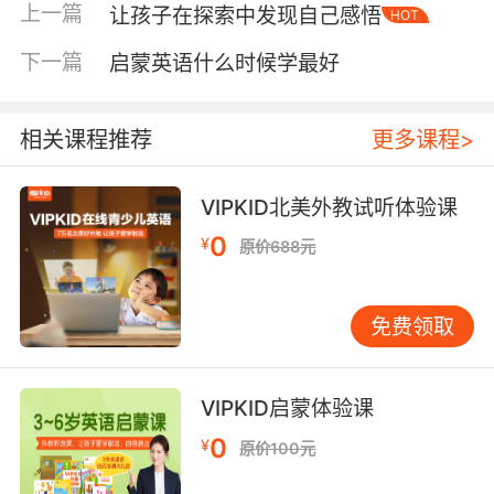
上一篇
让孩子在探索中发现自己感悟
HOT
内在的动力就被激发了。他不是在“学英语”，而
是在“用英语”满足自己的好奇心。这种状态下的
下一篇
启蒙英语什么时候学最好
学习，效率是惊人的。创造家庭中的“英语探索
角”或许有家长会问，我们英语不好，怎么在家给
孩子创造探索的环境呢？其实，探索不一定需要
相关课程推荐
更多课程>
复杂的对话。关键在于营造一个安全、有趣、低
压力的接触机会。您可以在家里设置一个小小的
VIPKID北美外教试听体验课
“英语探索角”。这个角落不需要很大，可以是一
0
¥
原价688元
个书架的一层。里面放些什么呢？根据孩子的兴
趣来定。如果孩子喜欢动物，就放几本英文动物
绘本、一些动物模型。每天抽出十五分钟，和孩
免费领取
子一起在这个角落“探索”。您可以指着绘本上的
图画问：“What’sthis?”孩子可能会用中文回答“狮
子”，这时候您不需要纠正他，只需要用英语重复
VIPKID启蒙体验课
一遍：“Yes,it’salion.”这样就建立了图像和英语声
0
¥
原价100元
音的直接联系。把日常生活变成探索游戏英语探
索最自然的场所，其实就在我们的日常生活中。