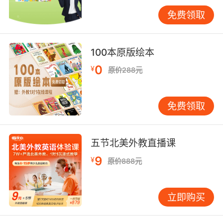
厨房、超市、公园，处处都是学习的素材。举个
免费领取
例子，每次去超市前，可以和孩子一起制作一份
简单的英文购物清单。用图画和英文单词结合：
画一个苹果，旁边写上“apple”；画一盒牛奶，旁
100本原版绘本
边写上“milk”。到了超市，让孩子拿着清单“寻
0
¥
原价288元
宝”。当他找到对应的物品时，那种成就感会让他
格外兴奋。在家做饭时，也可以变成一场英语探
索。一边洗菜，一边用英语说出蔬菜的名字：
免费领取
“carrot,tomato…”让孩子帮忙递东西时，可以用
简单的指令：
“Canyoupassmethebowl,please?”孩子可能一
五节北美外教直播课
开始听不懂，但通过您的动作和情境，他很快就
9
¥
原价888元
能理解。语言在真实场景中的应用，是最有效的
学习。尊重孩子的“沉默期”和探索节奏在探索式
学习中，有一个概念特别重要，那就是“沉默
立即购买
期”。就像孩子学说话，需要听上一两年才开口，
英语学习同样需要大量的输入积累。有些家长看