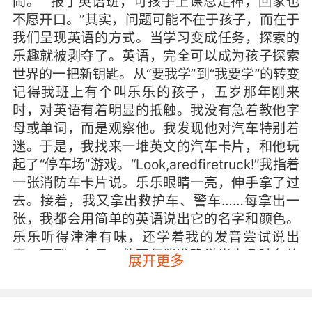
闹。”“报了英语班，可孩子上课总走神，回家也
不愿开口。”其实，问题可能不在于孩子，而在于
我们呈现英语的方式。当学习变成任务，探索的
乐趣就被剥夺了。英语，完全可以成为孩子探索
世界的一把新钥匙。从“要我学”到“我要学”的转变
记得我班上有个叫乐乐的孩子，五岁那年刚来
时，对英语有着明显的抵触。我没有急着教他字
母或单词，而是观察他。我发现他对汽车特别着
迷。于是，我找来一堆英文的汽车卡片，和他玩
起了“停车场”游戏。“Look,aredfiretruck!”我指着
一张消防车卡片说。乐乐眼睛一亮，伸手拿了过
去。接着，我又拿出救护车、警车……每拿出一
张，我都会用简单的英语说出它的名字和颜色。
乐乐听得津津有味，还学着我的发音尝试说出
来。不到一个月，他不仅能准确说出十几种车的
展开更多
英文名称，还会主动问：“老师，赛车怎么说？”
这个转变的核心，其实就是把学习的主动权还给
了孩子。当英语成为他探索兴趣领域的工具时，