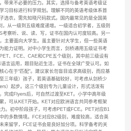
，带来不必要的压力。其实，选择与备考英语考级证
学习目标进行科学规划。理解不同的英语考级体系首
子选衣，需先知晓尺码款式。国内最常见的是全国英
级别，从一级到五级难度递增。一级适合初学者，五级则
TS考察听、说、读、写，证书在国内认可度较高。另一
），主要面向大学生。虽主要针对大学生，但一些英语
为能力证明。对中小学生而言，剑桥通用五级证书考
ET、FCE、CAE和CPE五个级别，其中前三级设有
试注重实际语言运用，题目贴近生活，证书在全球广受认可。如
核心在于“匹配”。建议家长勿盲目追求高级别，而应基
至三年级）孩子，若英语基础较好，可考虑从剑桥少
s、Flyers）起步。这三个级别专为儿童设计，形式活泼有
完成Flyers后，可自然过渡至KET。小学中高年级
累，可从KET开始。KET对应欧洲语言共同参考框架
力。初中阶段孩子，可考虑PET或FCE。PET对应B1
中的多数情境。FCE对应B2级别，难度较高，适合英
未来留学，FCE证书会是良好加分项。科学备考的关