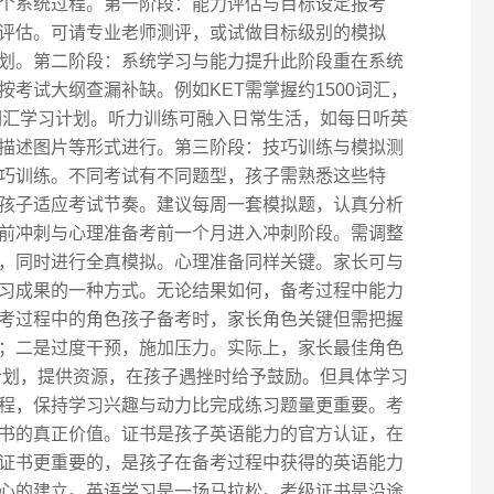
个系统过程。第一阶段：能力评估与目标设定报考
评估。可请专业老师测评，或试做目标级别的模拟
划。第二阶段：系统学习与能力提升此阶段重在系统
考试大纲查漏补缺。例如KET需掌握约1500词汇，
定词汇学习计划。听力训练可融入日常生活，如每日听英
描述图片等形式进行。第三阶段：技巧训练与模拟测
巧训练。不同考试有不同题型，孩子需熟悉这些特
孩子适应考试节奏。建议每周一套模拟题，认真分析
前冲刺与心理准备考前一个月进入冲刺阶段。需调整
，同时进行全真模拟。心理准备同样关键。家长可与
习成果的一种方式。无论结果如何，备考过程中能力
考过程中的角色孩子备考时，家长角色关键但需把握
；二是过度干预，施加压力。实际上，家长最佳角色
定计划，提供资源，在孩子遇挫时给予鼓励。但具体学习
程，保持学习兴趣与动力比完成练习题量更重要。考
书的真正价值。证书是孩子英语能力的官方认证，在
证书更重要的，是孩子在备考过程中获得的英语能力
心的建立。英语学习是一场马拉松。考级证书是沿途