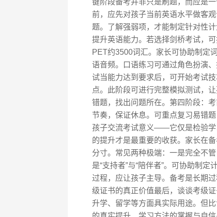
键阶段备考并非只是刷题，而应是一
前，应先对孩子当前英语水平做客观
题。了解强弱项，才能制定针对性计
提升英语能力。若选择剑桥考试，可按
PET约3500词汇。家长可协助制
语音频。口语练习可通过角色扮演、
试当能力达到要求后，可开始考试技
点。此阶段可进行完整模拟测试，让
错题，找出问题所在。第四阶段：考
节奏，保证休息。可重点复习易错题
孩子交流考试意义——它仅是检验学
的提升才是最重要的收获。家长在备
分寸。常见两种极端：一是完全不管
是“支持者”与“陪伴者”。可协助制
过程，应让孩子主导。备考是长期过
级证书的真正价值最后，谈谈考级证
升学、留学等方面具实际用途。但比
的真实提升、学习方法的掌握与自信