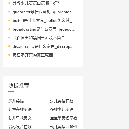
外教少儿英语口语哪个好？
guarantor是什么意思_guarantor怎么读_音标ˌgærənˈtɔ-(r)
bolted是什么意思_bolted怎么读_音标bəʊtɪd
broadcasting是什么意思_broadcasting怎么读_音标ˈbrɔ-dkɑ-stɪŋ
《白国王和黑国王》绘本简介
discrepancy是什么意思_discrepancy怎么读_音标dɪs'krepənsɪ
英语不开窍的真正原因
热搜推荐
少儿英语
少儿英语在线
儿童在线英语
在线少儿英语
幼儿早教英文
宝宝学英语早教
音标发音在线试听
幼儿英语兴趣班