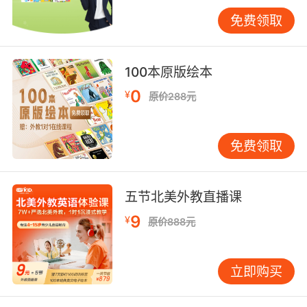
App快速回顾。更有效的是让孩子在课外阅读中
免费领取
重逢刚背过的单词，那种“我认识它！”的成就
感，远胜强制复习。 语法：在理解中构建“语感”
语法是组合词汇的骨架，而非死记硬背的条文。
100本原版绘本
许多孩子畏惧语法，是因将其视作数学公式。 建
0
¥
原价288元
议帮助孩子建立“语法树”概念。词法（名、动、
形）如树叶，句法（各种句型）如枝干。学宾语
从句时，需明白这是“复合句”这根大枝上的分
免费领取
叉。对于易混点，如八大时态，可绘制大表格横
向列时间（现在、过去、将来），纵向列状态
（一般、进行、完成），填入结构、标志词及典
五节北美外教直播课
型例句，对比学习，一目了然。 语法应在语境中
9
¥
原价888元
学。每学完一个点，便回到课文找出所有含该结
构的句子，反复朗读乃至背诵。随后鼓励孩子模
仿造句，从描述身边事物开始。例如学了现在进
立即购买
行时，可尝试说“My mom is cooking dinner.”
“The cat is sleeping on the sofa.” 从模仿到创