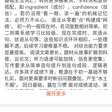
基础生活词汇，转向更多抽象词、学科词和复杂
搭配，如 ingredient（成分）、confidence（自
信）。若仍沿用“看一眼、读一遍”的机械记忆
法，必然力不从心。 语法从零散“点”构建成“网
络”。 初一的一般现在时、名词复数相对简单。初
二则需系统学习比较级、现在完成时、宾语从
句、状语从句等。这些知识点环环相扣，一处理
解不透，后续学习便根基不稳。 对综合能力要求
显著提高。 阅读文章更长，题材从故事扩展到科
普、议论文；听力语速可能加快，信息更密集；
写作要求从简单造句提升到连句成段、逻辑表
达。许多孩子成绩下滑，根源在于初一基础不够
扎实，面对更高要求时新旧问题叠加，产生“水土
不服”。 回归基础，赢在习惯 面对成绩波动，家
长常急于报班、刷题。但我的经验是，初二的问
展开更多
题往往需回溯初一找根源。核心策略并非“拔
高”，而是“加固”。夯实词汇、语法、语音三大基
础，辅以稳定习惯，孩子方能平稳度过转型期。