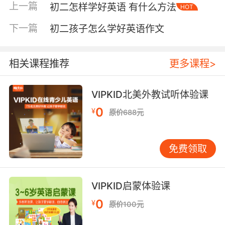
上一篇
初二怎样学好英语 有什么方法
HOT
词汇：从“记得住”到“用得出” 词汇是砖石。建议
告别机械的“单词表记忆法”，尝试“多位一体”法。
下一篇
初二孩子怎么学好英语作文
记单词需同步关注音、形、义、境。音，听标准
发音并跟读，发音准，听力才能辨音。形，观察
拼写规律，如将international拆解为inter（相
相关课程推荐
更多课程>
互）+nation（国家）+al（形容词后缀）。义，
勿只记单一中文意思，可查看英文释义，了解不
VIPKID北美外教试听体验课
同词性下的含义。境最为关键，即将单词放回课
0
¥
原价688元
文原句理解，体会其在真实语境中的用法。 孤立
知识易忘，需将单词串联成网。可围绕核心词绘
制思维导图，如以school为中心，发散出学科
免费领取
（subject, math）、场所（library）、人物
（teacher）、活动（festival）等相关词汇。亦
可学习常见词根词缀，如了解un-表否定，-ful表
VIPKID启蒙体验课
“充满……的”，便能轻松推测unhappy、useful之
0
¥
原价100元
意，这是扩大词汇量的快车道。 对抗遗忘靠高频
重复。利用睡前、通勤等碎片时间，用单词本或