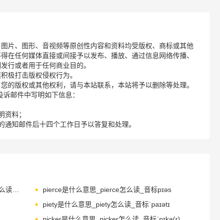
、图片、图形、音视频等原创性内容和资料均受版权、商标或其他
不得在任何媒体直接或间接予以发布、播放、通过信息网络传播、
制发行或者用于任何商业目的。
诺积极打击版权侵权行为。
了您的版权或其他权利，请与本站联系，本站将予以删除等处理。
请您在投诉邮件中写明如下信息：
明资料；
的通知邮件后十四个工作日予以答复和处理。
picturesquely是什么意思_picturesquely怎么读_音标,piktʃə'reskli
pierce是什么意思_pierce怎么读_音标pɪəs
piety是什么意思_piety怎么读_音标ˈpaɪətɪ
picker是什么意思_picker怎么读_音标ˈpɪkə(r)