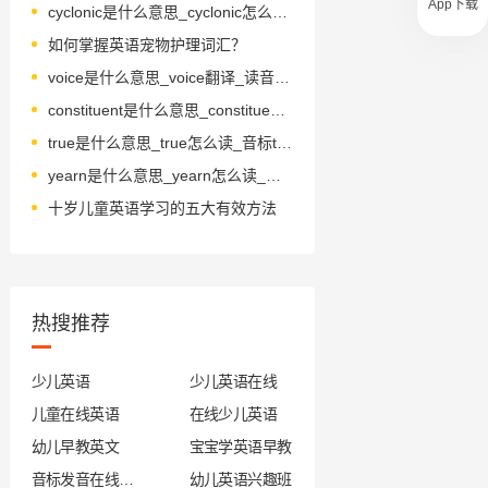
App下载
cyclonic是什么意思_cyclonic怎么读_音标saɪ'klɒnɪk
如何掌握英语宠物护理词汇？
voice是什么意思_voice翻译_读音_用法_翻译
constituent是什么意思_constituent怎么读_音标kənˈstɪtjuənt
true是什么意思_true怎么读_音标tru-
yearn是什么意思_yearn怎么读_音标jɜ-n
十岁儿童英语学习的五大有效方法
热搜推荐
少儿英语
少儿英语在线
儿童在线英语
在线少儿英语
幼儿早教英文
宝宝学英语早教
音标发音在线试听
幼儿英语兴趣班