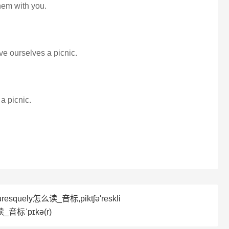
 them with you.
ve ourselves a picnic.
 a picnic.
resquely怎么读_音标,piktʃə'reskli
_音标ˈpɪkə(r)