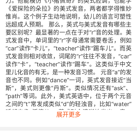
力。他能模仿《小猪佩奇》的英式腔调，也能学
《爱探险的朵拉》的美式发音，两者都学得惟妙
惟肖。这个例子生动地说明，幼儿的语言可塑性
远超成人预期。 那么，英式与美式发音有哪些主
要区别呢？最显著的一点在于对“r”音的处理。美
式发音中，单词里的“r”字母通常需要卷舌，例如
“car”读作“卡儿”，“teacher”读作“踢车儿”。而英
式发音则相对收敛，词尾的“r”往往不发音，“car”
读作“卡”，“teacher”读作“踢车”。这类似于中文
里儿化音的有无，是一种发音习惯。 元音“a”的发
音也不同。例如“dance”一词，英式发音接近“当
斯”，美式则更像“丹斯”。类似情况还有“ask”、
“path”等词。此外，美式英语中，位于两个元音
之间的“t”常发成类似“d”的轻浊音，比如“water”
听起来像“沃德儿”；英式则会清晰地发出“t”音。
展开更多
语调方面，英式英语起伏明显，富有节奏感；美
式英语则相对平直流畅。不妨比喻为：英式发音
像身着正装的绅士，注重仪态与腔调；美式发音