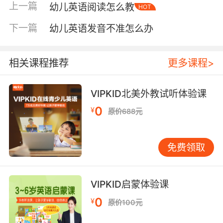
上一篇
幼儿英语阅读怎么教
HOT
则如休闲打扮的年轻人，随意自然。 了解了这些
区别，家长或许仍会追问：“哪种更好？”我的观
下一篇
幼儿英语发音不准怎么办
点是：对于幼儿英语启蒙，过分纠结“英音还是美
音”实属本末倒置。 语言学习的首要目标是有效沟
通，而非追求单一“标准口音”。正如中国人说普
相关课程推荐
更多课程>
通话，带有北京、天津或东北口音并不妨碍交
流，英语世界也同样包容多样。除了英式、美
VIPKID北美外教试听体验课
式，还有澳大利亚、加拿大、印度等口音，它们
0
¥
原价688元
都是英语的合法变体。 关键在于，幼儿期（3-8
岁）是语言发展的黄金阶段，孩子的大脑具备出
色的语音处理与适应能力。接触不同口音，反而
免费领取
能锻炼其“听音辨音”的核心能力——这比固守一
种发音模式更为重要。 因此，与其陷入口音选择
焦虑，不如关注以下更本质的方面： 发音准确性
VIPKID启蒙体验课
重于口音类型。 无论英式或美式，每个音素都有
0
¥
原价100元
其正确的发音位置与方法。例如，许多中国孩子
容易将“th”发成“s”或“z”，这类基础发音问题才值