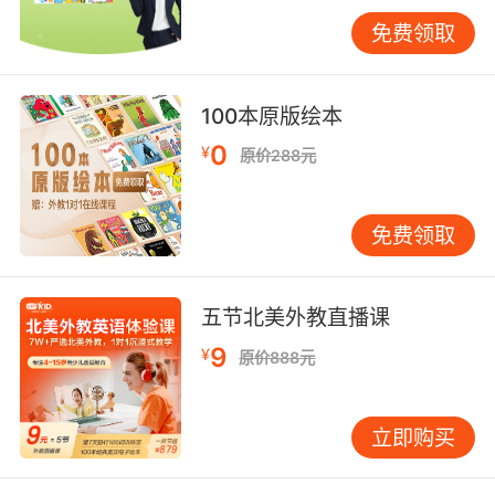
得重点关注。打好语音基础，远比选择哪种腔调
免费领取
更有意义。 语言输入应注重丰富性。 孩子需要大
量、多样的英语素材，包括儿歌、动画、绘本及
真人互动。在这个过程中，他们会自然接触不同
100本原版绘本
口音，并像海绵一样吸收整合，逐渐形成自己的
0
¥
原价288元
语音感知与偏好。 学习兴趣与持续性至关重要。
幼儿阶段，兴趣是最好的老师。如果孩子喜爱
《小猪佩奇》，不妨多观看；若沉迷《汪汪队立
免费领取
大功》，也可共同欣赏。在愉悦氛围中接触英
语，远比强行灌输某种“标准”更有价值。 可能有
家长担心：“孩子同时接触两种口音，会混淆
五节北美外教直播课
吗？”根据教学观察，这种情况极少发生。儿童天
9
¥
原价888元
生具备区分不同语言系统的潜力。就像小明，他
能在不同情境中灵活调整——与英国外教对话时
倾向英式发音，看美国动画时则模仿美式腔调。
立即购买
这种灵活性，正是语言能力的宝贵体现。 那么，
家长在家中该如何实践呢？ 不必刻意统一学习材