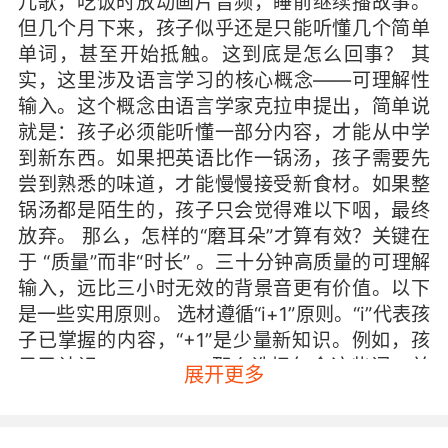
儿歌，吃饭时放动画片音频，睡前继续播故事。
但几个月下来，孩子似乎还是只能听懂几个简单
单词，甚至开始抵触。这到底是怎么回事？ 其
实，这里涉及语言学习的核心概念——可理解性
输入。这个概念由语言学家克拉申提出，简单说
就是：孩子必须能听懂一部分内容，才能从中学
到新东西。如果把英语比作一锅汤，孩子需要先
尝到熟悉的味道，才能慢慢接受新食材。如果整
锅汤都是陌生的，孩子只会觉得难以下咽，最终
放弃。 那么，怎样的“磨耳朵”才算有效？关键在
于 “质量”而非“时长” 。三十分钟高质量的可理解
输入，远比三小时无效的背景音更有价值。以下
是一些实用原则。 选材遵循“i+1”原则。“i”代表孩
子已掌握的内容，“+1”是少量新知识。例如，孩
子已认识“cat”“dog”，那么选择包含这些词，并
展开更多
加入“jump”“play”等新词的音频就很合适。可用
简单的“五指测试法”检验难度：让孩子听一分
钟，每听到一个不懂的词就伸出一根手指。如果