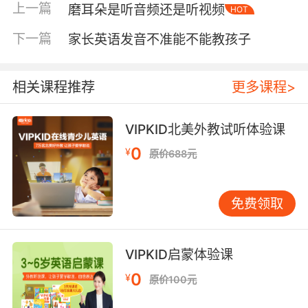
上一篇
磨耳朵是听音频还是听视频
HOT
超过五个生词，材料太难；少于三个，可能太简
单；三到五个则是比较理想的挑战区。 时间安排
下一篇
家长英语发音不准能不能教孩子
有讲究。一天中有几个“黄金时段”适合听力训
练：早晨大脑清醒，适合播放复习类材料；放学
路上或乘车时，白噪音环境反而能帮助孩子集中
相关课程推荐
更多课程>
注意力，可尝试新内容；睡前半小时是记忆活跃
期，放一些舒缓的儿歌或故事，孩子更容易记
VIPKID北美外教试听体验课
住。注意，不要让孩子同时做需高度集中注意力
0
¥
原价688元
的事，如写作业或搭复杂积木。简单的拼图、涂
色或吃饭时听，效果更好。 孩子需要听多久才能
看到效果？这没有标准答案，因为每个孩子的起
免费领取
点、兴趣和投入程度不同。但我可以分享一个例
子。小宇刚开始启蒙时，妈妈每天让他听半小时
完全听不懂的动画片音频，结果孩子一听英语就
VIPKID启蒙体验课
捂耳朵。后来，我建议他们从最简单的《Super
0
¥
原价100元
Simple Songs》开始，先看视频理解内容，再听
音频。妈妈每天陪他听十五分钟，边听边做动