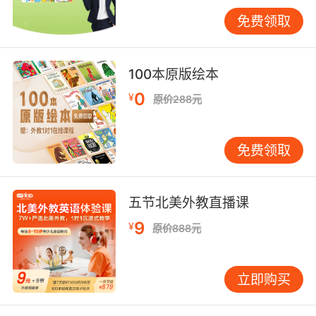
作。三个月后，小宇不仅能跟唱，还能在听到
免费领取
“clap your hands”时自然拍手。现在他已能听懂
《Peppa Pig》中的大部分日常对话了。 不同年
龄段的孩子，适合的材料和方法也不同。对于3-
100本原版绘本
5岁幼儿，推荐《Maisy》系列动画和音频，句子
0
¥
原价288元
简短，场景生活化。4-6岁可尝试《Peppa
Pig》，家庭对话贴近生活，能学到很多社交表
达。6岁以上且有基础的孩子，可以挑战《Magic
免费领取
Key》这类带故事情节的音频，词汇量更大，表
达更丰富。 儿歌方面，《Super Simple
Songs》是入门首选，动作性强，孩子可边唱边
五节北美外教直播课
做。例如《Head, Shoulders, Knees and
9
¥
原价888元
Toes》，孩子在指认身体部位的过程中自然记住
了单词。《Cocomelon》涵盖刷牙、吃饭、上学
等日常生活场景，旋律朗朗上口，容易记忆。 但
立即购买
光听还不够。我常建议家长每周选一段孩子熟悉
的音频，进行 “听-读-说”闭环训练。第一步，让