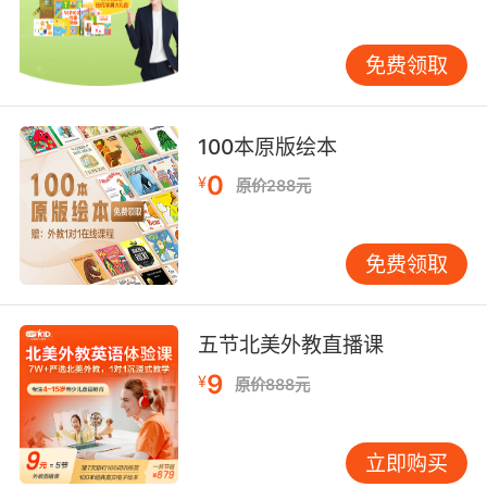
及教师等倾情打造，近百人参与撰稿、审稿、摄
影、设计，针对学龄初期儿童编纂的彩图版儿童
百科全书。本书采用图说知识、图文双解的表现
免费领取
形式，对6～9岁儿童进行科学启蒙，帮助孩子快
乐认知，迈好学习的第一步，让他们顺利地从非
正规学习阶段过渡到正规学习阶段。
100本原版绘本
0
¥
原价288元
《中国儿童百科全书·上学就看》共有8册，设计
了太空馆、地球村、植物园、动物园、科学宫、
文体馆、世界公园、中国家园8个比较具象的“地
免费领取
名”，将相近的知识“装”进去，以引起小读者的阅
读兴趣。小读者由卡通人物奇奇和妙妙引导，到
这8个地方去“玩”，可以一边“参观游览”，一边了
五节北美外教直播课
解到相关的各类知识，边玩边学，连玩带学。本
9
¥
原价888元
书注重将自然知识和人文知识相互揉合，把对人
格的塑造、对儿童品德的培养渗透到相关的知识
内容中。
立即购买