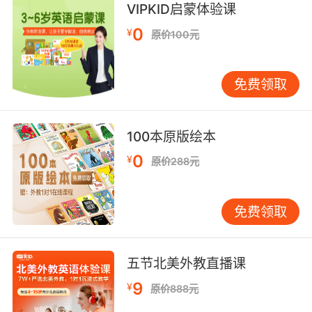
8. She monitored my dosages, my blood
VIPKID启蒙体验课
work.
0
¥
原价100元
还有我的药量 我的血检报告
免费领取
9. I gave you the proper dosage of insulin.
我给了你正确剂量的胰岛素
100本原版绘本
10. I can't speak to the dosage, and I certainly
0
¥
原价288元
wouldn't take both.
关于用量方面我不确定 但我肯定不会一下都吃了
免费领取
五节北美外教直播课
9
¥
原价888元