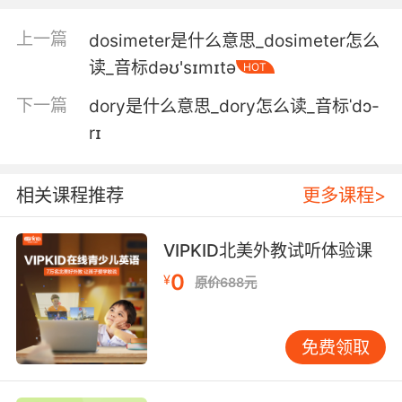
4. But it's a process to find the right dosage.
上一篇
dosimeter是什么意思_dosimeter怎么
读_音标dəʊ'sɪmɪtə
HOT
但要确定合适的剂量还需要一些时间
下一篇
dory是什么意思_dory怎么读_音标ˈdɔ-
5. I think you may have increased the dosage.
rɪ
我觉得你是不是调高用量了
相关课程推荐
更多课程>
6. I gave you a healthy dosage of deferasirox.
我给了你安全剂量的地拉罗司
VIPKID北美外教试听体验课
0
7. And if that doesn't do the trick, we'll keep
¥
原价688元
upping the dosage until it does.
如果还没有效果的话 我们会一直加大剂量直到见
免费领取
效为止