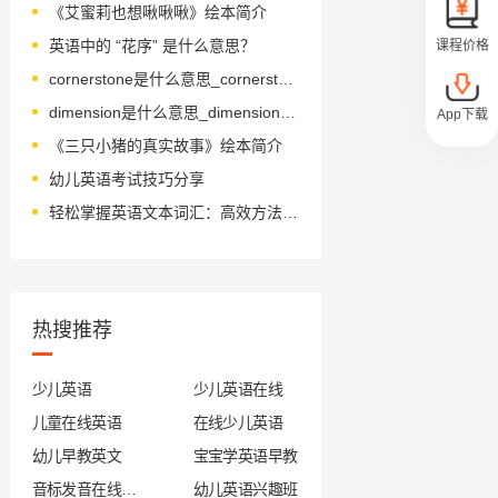
《艾蜜莉也想啾啾啾》绘本简介
英语中的 “花序” 是什么意思？
课程价格
cornerstone是什么意思_cornerstone怎么读_音标'kɔ-nəstəʊn
dimension是什么意思_dimension怎么读_音标daɪˈmenʃn
App下载
《三只小猪的真实故事》绘本简介
幼儿英语考试技巧分享
轻松掌握英语文本词汇：高效方法与趣味学习指南
热搜推荐
少儿英语
少儿英语在线
儿童在线英语
在线少儿英语
幼儿早教英文
宝宝学英语早教
音标发音在线试听
幼儿英语兴趣班