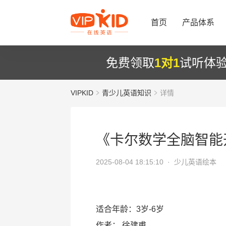
首页
产品体系
免费领取
1对1
试听体
VIPKID
青少儿英语知识
详情
《卡尔数学全脑智能
2025-08-04 18:15:10 ·
少儿英语绘本
适合年龄：3岁-6岁
作者：
徐建甫