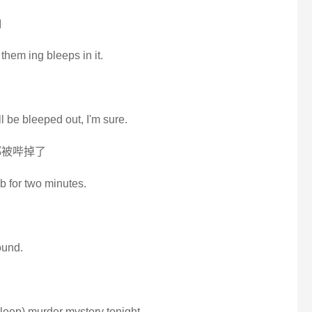
响
 them ing bleeps in it.
ill be bleeped out, I'm sure.
都被哔掉了
cab for two minutes.
ound.
leep) murder mystery tonight.