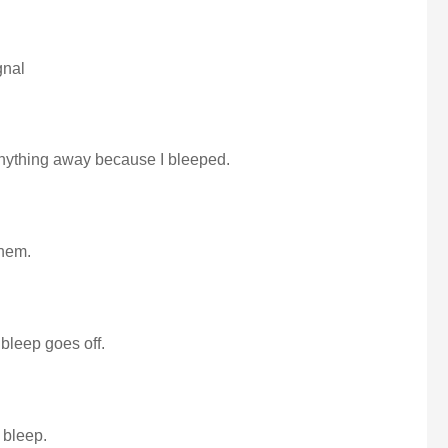
gnal
 anything away because I bleeped.
them.
bleep goes off.
a bleep.