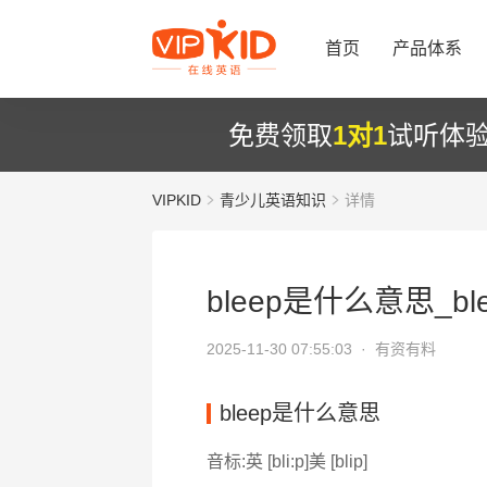
首页
产品体系
免费领取
1对1
试听体
VIPKID
青少儿英语知识
详情
bleep是什么意思_bl
2025-11-30 07:55:03 ·
有资有料
bleep是什么意思
音标:英 [bli:p]美 [blip]