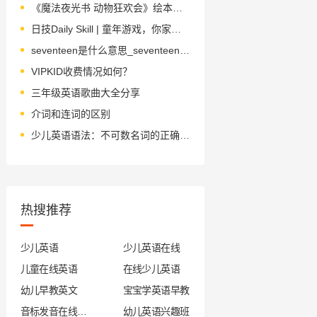
《魔法夜光书 动物狂欢会》绘本简介
日技Daily Skill | 童年游戏，你家宝贝玩过吗？
seventeen是什么意思_seventeen翻译_读音_用法_翻译
VIPKID收费情况如何？
三年级英语歌曲大全分享
介词和连词的区别
少儿英语语法：不可数名词的正确用法
热搜推荐
少儿英语
少儿英语在线
儿童在线英语
在线少儿英语
幼儿早教英文
宝宝学英语早教
音标发音在线试听
幼儿英语兴趣班