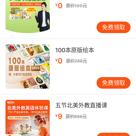
0
¥
原价100元
艾普尔 有可能是卵巢扭转或者囊肿
10. It's a nondisplaced fracture through a
免费领取
benign cyst.
这是由良性囊肿造成的稳定性骨折
100本原版绘本
0
¥
原价288元
免费领取
五节北美外教直播课
9
¥
原价888元