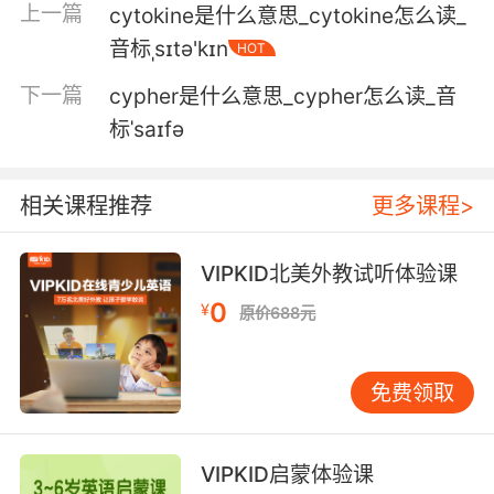
上一篇
cytokine是什么意思_cytokine怎么读_
其中一个卵巢囊肿是畸胎瘤
音标ˌsɪtə'kɪn
HOT
6. I punctured the cyst on your pancreas
下一篇
cypher是什么意思_cypher怎么读_音
during the biopsy.
标ˈsaɪfə
我做活体组织切片检查时刺破了你的囊肿
7. You might've had these cysts for quite
相关课程推荐
更多课程>
some time.
VIPKID北美外教试听体验课
你的囊肿已经存在一段时间了
0
¥
原价688元
8. There's no indication of torsion or a
hemorrhagic cyst.
免费领取
没有卵巢蒂扭转 或者是出血性囊肿的征象
9. April, this could be ovarian torsion or a
VIPKID启蒙体验课
cyst.